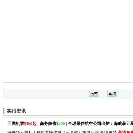
实用资讯
回国机票
$360起
| 商务舱省
$200
| 全球最佳航空公司出炉：海航获五
海外华人福利！在线看陈建斌《三叉戟》热血归回 豪情筑梦
高清免