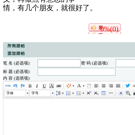
情，有几个朋友，就很好了。
0%(0)
笔 名 (必选项):
密 码 (必选项):
标 题 (必选项):
内 容 (选填项):
字体
字号