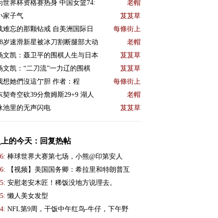
为世界杯资格赛热身 中国女篮74:
老帽
小家子气
芨芨草
载难忘的那颗钻戒 自美洲国际日
每條街上
18岁速滑新星被冰刀割断腿部大动
老帽
杨文凯：聂卫平的围棋人生与日本
芨芨草
杨文凯：“二刀流”一力辽的围棋
芨芨草
我想她們沒這亇胆 作者：程
每條街上
东契奇空砍39分詹姆斯29+9 湖人
老帽
泳池里的无声闪电
芨芨草
史上的今天：回复热帖
6:
棒球世界大赛第七场，小熊@印第安人
6:
【视频】美国国务卿：希拉里和特朗普互
5:
安慰老安木匠！稀饭没地方说理去。
5:
懒人美女发型
4:
NFL第9周，干饭中午红鸟-牛仔，下午野