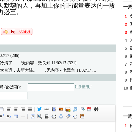
天默契的人，再加上你的正能量表达
的一段
一
力必至。
1
2
0%(0)
3
4
5
02/17 (286)
6
冷清了
/无内容 - 致良知 11/02/17 (321)
7
太合适，去新大陆。
/无内容 - 老黑鱼 11/02/17 (303)
8
9
码 (必选项):
注册新用户
10
一
1