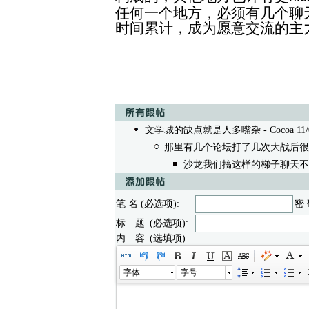
任何一个地方，必须有几个聊
时间累计
，成为愿意交流的主
文学城的缺点就是人多嘴杂
- Cocoa 11/
那里有几个论坛打了几次大战后很
沙龙我们搞这样的梯子聊天不
笔 名 (必选项):
密 
标 题 (必选项):
内 容 (选填项):
字体
字号