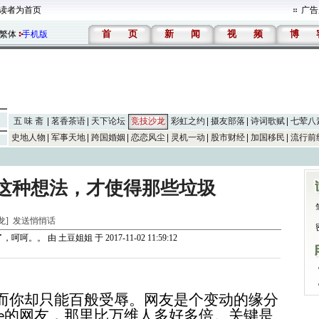
读者为首页
广告
首
页
新
闻
视
频
博
繁体
手机版
五 味 斋
茗香茶语
天下论坛
竞技沙龙
彩虹之约
摄友部落
诗词歌赋
七荤八
史地人物
军事天地
跨国婚姻
恋恋风尘
灵机一动
股市财经
加国移民
流行前
这种想法，才使得那些垃圾
沙龙]
发送悄悄话
了，呵呵。。
由
土豆姐姐
于 2017-11-02 11:59:12
而你却只能百般受辱
。网友是个变动的缘分
的网友，那里比万维人
多好多倍。
关键是
e