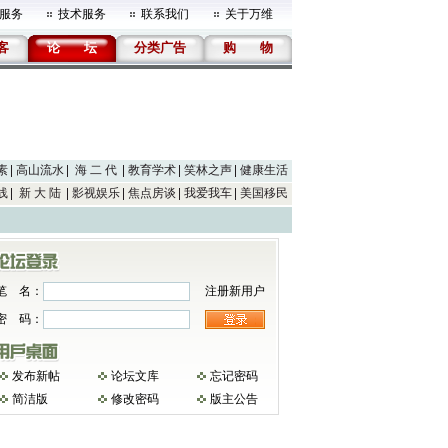
服务
技术服务
联系我们
关于万维
客
论
坛
分类广告
购
物
素
高山流水
海 二 代
教育学术
笑林之声
健康生活
线
新 大 陆
影视娱乐
焦点房谈
我爱我车
美国移民
笔 名：
注册新用户
密 码：
发布新帖
论坛文库
忘记密码
简洁版
修改密码
版主公告