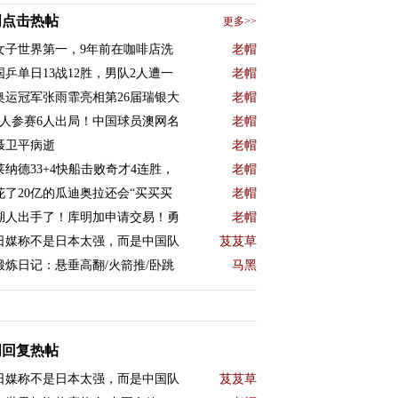
周点击热帖
更多>>
女子世界第一，9年前在咖啡店洗
老帽
国乒单日13战12胜，男队2人遭一
老帽
奥运冠军张雨霏亮相第26届瑞银大
老帽
9人参赛6人出局！中国球员澳网名
老帽
聂卫平病逝
老帽
莱纳德33+4快船击败奇才4连胜，
老帽
花了20亿的瓜迪奥拉还会“买买买
老帽
湖人出手了！库明加申请交易！勇
老帽
日媒称不是日本太强，而是中国队
芨芨草
锻炼日记：悬垂高翻/火箭推/卧跳
马黑
周回复热帖
日媒称不是日本太强，而是中国队
芨芨草