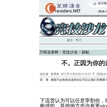
设万维
简体
版主：
弯刀
万维读者网
>
竞技沙龙
> 跟帖
不。正因为你的
送交者:
老黑鱼
2017月11月02日12:10:32 于 [竞技
回 答:
感觉不会有啥合适的论坛可以让我们开爬梯
下流货认为可以任意宰割你
，
构成的，其他地方也许有更
nic