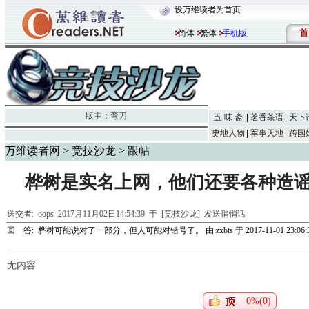
设万维读者为首页
首
简体
繁体
手机版
版主：
弯刀
五 味 斋
茗香茶语
天下
史地人物
军事天地
跨国
万维读者网
>
竞技沙龙
> 跟帖
桦树是实名上网，他们还要各种造
送交者:
oops
2017月11月02日14:54:39 于 [竞技沙龙]
发送悄悄话
回 答:
桦树可能说对了一部分，但人可能对错号了。
由
zxbts
于 2017-11-01 23:06:
无内容
0%(0)