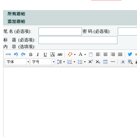
笔 名 (必选项):
密 码 (必选项):
标 题 (必选项):
内 容 (选填项):
字体
字号