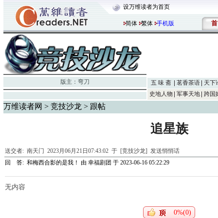
设万维读者为首页
首
简体
繁体
手机版
版主：
弯刀
五 味 斋
茗香茶语
天下
史地人物
军事天地
跨国
万维读者网
>
竞技沙龙
> 跟帖
追星族
送交者:
南天门
2023月06月21日07:43:02 于 [竞技沙龙]
发送悄悄话
回 答:
和梅西合影的是我！
由
幸福剧团
于 2023-06-16 05:22:29
无内容
0%(0)