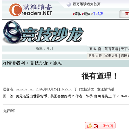
设万维读者为首页
首
简体
繁体
手机版
版主：
弯刀
五 味 斋
茗香茶语
天下
史地人物
军事天地
跨国
万维读者网
>
竞技沙龙
> 跟帖
很有道理！
送交者:
caozxbtsmabi
2026月03月25日16:25:35 于 [竞技沙龙]
发送悄悄话
回 答:
美元若退出世界货币，美国会更好吗？ 作者：陈恭
由
每條街上
于 2026-03-
无内容
0%(0)