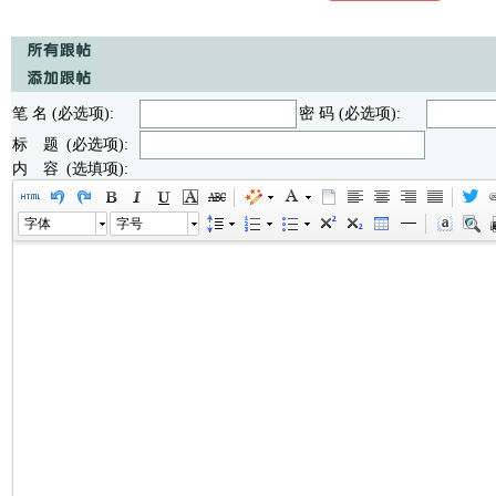
笔 名 (必选项):
密 码 (必选项):
标 题 (必选项):
内 容 (选填项):
字体
字号