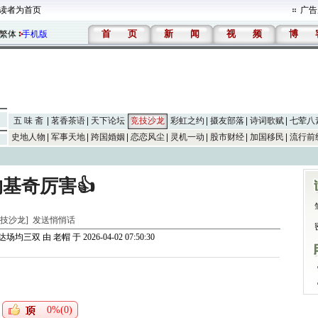
读者为首页
广告
首
页
新
闻
视
频
博
繁体
手机版
五 味 斋
茗香茶语
天下论坛
竞技沙龙
彩虹之约
摄友部落
诗词歌赋
七荤八
史地人物
军事天地
跨国婚姻
恋恋风尘
灵机一动
股市财经
加国移民
流行前
约基奇厉害👍
[竞技沙龙]
发送悄悄话
季达场均三双
由
老帽
于 2026-04-02 07:50:30
0%(0)