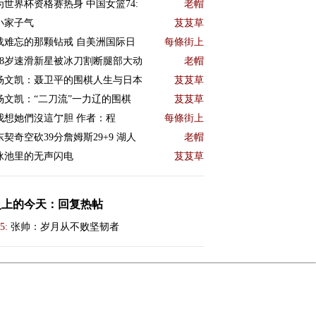
为世界杯资格赛热身 中国女篮74:
老帽
小家子气
芨芨草
载难忘的那颗钻戒 自美洲国际日
每條街上
18岁速滑新星被冰刀割断腿部大动
老帽
杨文凯：聂卫平的围棋人生与日本
芨芨草
杨文凯：“二刀流”一力辽的围棋
芨芨草
我想她們沒這亇胆 作者：程
每條街上
东契奇空砍39分詹姆斯29+9 湖人
老帽
泳池里的无声闪电
芨芨草
史上的今天：回复热帖
5:
张帅：岁月从不败坚韧者