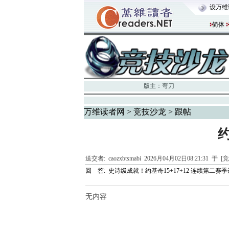
设万维
简体
版主：
弯刀
万维读者网
>
竞技沙龙
> 跟帖
送交者:
caozxbtsmabi
2026月04月02日08:21:31 于 
回 答:
史诗级成就！约基奇15+17+12 连续第二赛
无内容