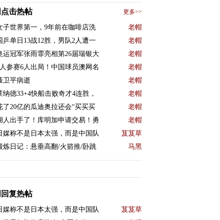
周点击热帖
更多>>
女子世界第一，9年前在咖啡店洗
老帽
国乒单日13战12胜，男队2人遭一
老帽
奥运冠军张雨霏亮相第26届瑞银大
老帽
9人参赛6人出局！中国球员澳网名
老帽
聂卫平病逝
老帽
莱纳德33+4快船击败奇才4连胜，
老帽
花了20亿的瓜迪奥拉还会“买买买
老帽
湖人出手了！库明加申请交易！勇
老帽
日媒称不是日本太强，而是中国队
芨芨草
锻炼日记：悬垂高翻/火箭推/卧跳
马黑
周回复热帖
日媒称不是日本太强，而是中国队
芨芨草