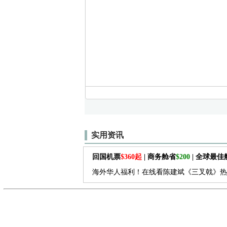
实用资讯
回国机票
$360起
| 商务舱省
$200
| 全球最
海外华人福利！在线看陈建斌《三叉戟》热