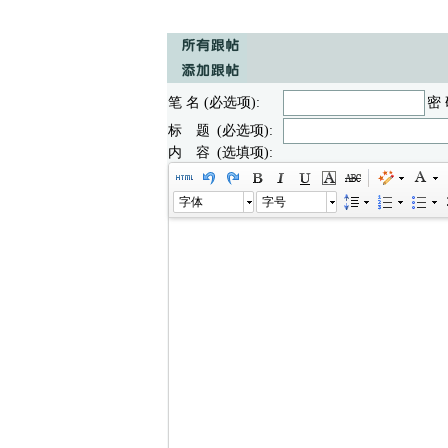
笔 名 (必选项):
密 
标 题 (必选项):
内 容 (选填项):
字体
字号