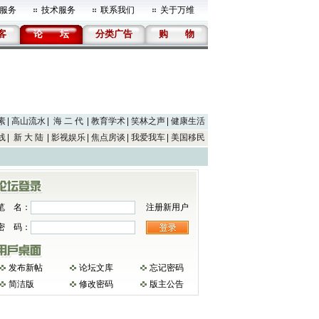
服务
技术服务
联系我们
关于万维
客
论
坛
分类广告
购
物
素
高山流水
海 二 代
教育学术
笑林之声
健康生活
线
新 大 陆
影视娱乐
焦点房谈
我爱我车
美国移民
笔 名：
注册新用户
密 码：
发布新帖
论坛文库
忘记密码
简洁版
修改密码
版主公告