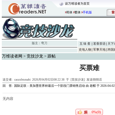
设万维读者为首页
首
简体
繁体
手机版
版主：
弯刀
五 味 斋
茗香茶语
天下
史地人物
军事天地
跨国
万维读者网
>
竞技沙龙
> 跟帖
买票难
送交者:
caozxbtsmabi
2026月04月02日08:22:38 于 [竞技沙龙]
发送悄悄话
回 答:
国际足联：美加墨世界杯最后一个阶段门票销售启动
由
老帽
于 2026-04-02 
无内容
0%(0)