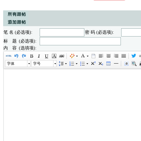
笔 名 (必选项):
密 码 (必选项):
标 题 (必选项):
内 容 (选填项):
字体
字号