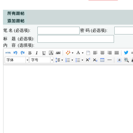
笔 名 (必选项):
密 码 (必选项):
标 题 (必选项):
内 容 (选填项):
字体
字号