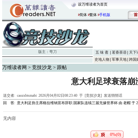
设万维读者为首页
首
简体
繁体
手机版
版主：
弯刀
五 味 斋
茗香茶语
天下
史地人物
军事天地
跨国
万维读者网
>
竞技沙龙
> 跟帖
意大利足球衰落崩
送交者:
caozxbtsmabi
2026月04月02日08:23:40 于 [竞技沙龙]
发送悄悄话
回 答:
意大利足协主席格拉维纳宣布辞职 国家队连续三届无缘世界杯
由
老帽
于 20
无内容
0%(0)