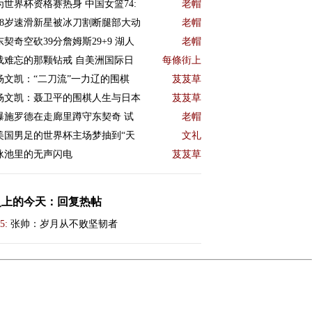
为世界杯资格赛热身 中国女篮74:
老帽
18岁速滑新星被冰刀割断腿部大动
老帽
东契奇空砍39分詹姆斯29+9 湖人
老帽
载难忘的那颗钻戒 自美洲国际日
每條街上
杨文凯：“二刀流”一力辽的围棋
芨芨草
杨文凯：聂卫平的围棋人生与日本
芨芨草
曝施罗德在走廊里蹲守东契奇 试
老帽
美国男足的世界杯主场梦抽到“天
文礼
泳池里的无声闪电
芨芨草
史上的今天：回复热帖
5:
张帅：岁月从不败坚韧者