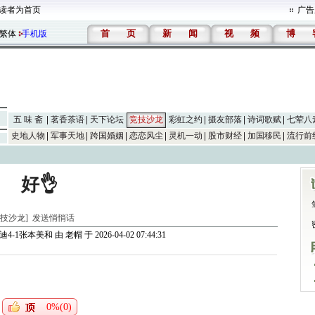
读者为首页
广告
首
页
新
闻
视
频
博
繁体
手机版
五 味 斋
茗香茶语
天下论坛
竞技沙龙
彩虹之约
摄友部落
诗词歌赋
七荤八
史地人物
军事天地
跨国婚姻
恋恋风尘
灵机一动
股市财经
加国移民
流行前
好👌
[竞技沙龙]
发送悄悄话
迪4-1张本美和
由
老帽
于 2026-04-02 07:44:31
0%(0)