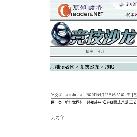
设万维
简体
版主：
弯刀
万维读者网
>
竞技沙龙
> 跟帖
送交者:
caozxbtsmabi
2026月04月02日08:25:02 于 
回 答:
单打世界杯：孙颖莎4-2逆转蒯曼进八强 王艺
无内容