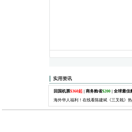
实用资讯
回国机票
$360起
| 商务舱省
$200
| 全球最
海外华人福利！在线看陈建斌《三叉戟》热