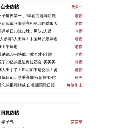
周点击热帖
更多>>
女子世界第一，9年前在咖啡店洗
老帽
奥运冠军张雨霏亮相第26届瑞银大
老帽
国乒单日13战12胜，男队2人遭一
老帽
9人参赛6人出局！中国球员澳网名
老帽
聂卫平病逝
老帽
莱纳德33+4快船击败奇才4连胜，
老帽
花了20亿的瓜迪奥拉还会“买买买
老帽
湖人出手了！库明加申请交易！勇
老帽
锻炼日记：悬垂高翻/火箭推/卧跳
马黑
难忘的那颗钻戒 自美洲国际日报
每條街上
周回复热帖
小家子气
芨芨草