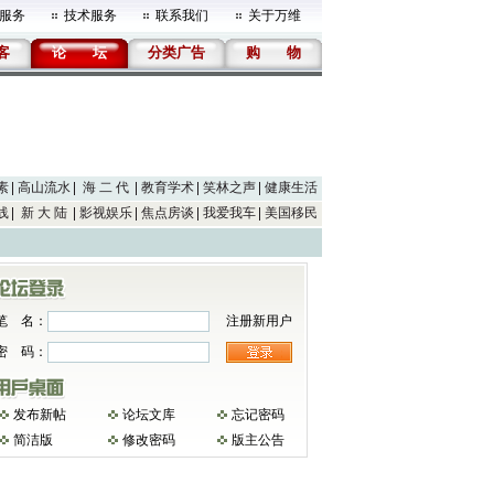
服务
技术服务
联系我们
关于万维
客
论
坛
分类广告
购
物
素
高山流水
海 二 代
教育学术
笑林之声
健康生活
线
新 大 陆
影视娱乐
焦点房谈
我爱我车
美国移民
笔 名：
注册新用户
密 码：
发布新帖
论坛文库
忘记密码
简洁版
修改密码
版主公告