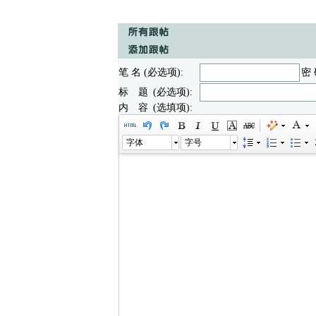
笔 名 (必选项):
密 
标 题 (必选项):
内 容 (选填项):
字体
字号