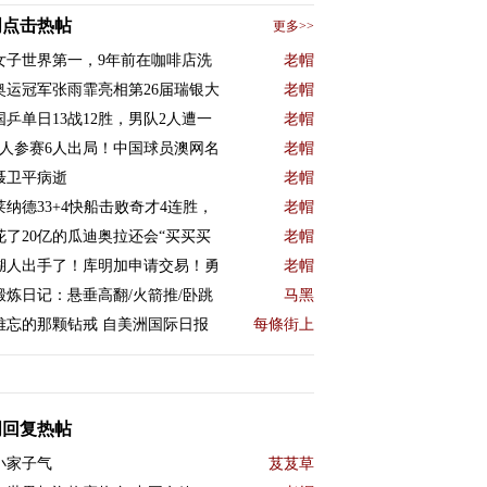
周点击热帖
更多>>
女子世界第一，9年前在咖啡店洗
老帽
奥运冠军张雨霏亮相第26届瑞银大
老帽
国乒单日13战12胜，男队2人遭一
老帽
9人参赛6人出局！中国球员澳网名
老帽
聂卫平病逝
老帽
莱纳德33+4快船击败奇才4连胜，
老帽
花了20亿的瓜迪奥拉还会“买买买
老帽
湖人出手了！库明加申请交易！勇
老帽
锻炼日记：悬垂高翻/火箭推/卧跳
马黑
难忘的那颗钻戒 自美洲国际日报
每條街上
周回复热帖
小家子气
芨芨草