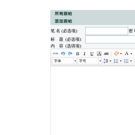
笔 名 (必选项):
密 
标 题 (必选项):
内 容 (选填项):
字体
字号