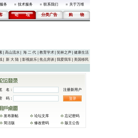
服务
技术服务
联系我们
关于万维
客
论
坛
分类广告
购
物
素
高山流水
海 二 代
教育学术
笑林之声
健康生活
线
新 大 陆
影视娱乐
焦点房谈
我爱我车
美国移民
笔 名：
注册新用户
密 码：
发布新帖
论坛文库
忘记密码
简洁版
修改密码
版主公告