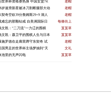
为世界杯资格赛热身 中国女篮74:
老帽
18岁速滑新星被冰刀割断腿部大动
老帽
东契奇空砍39分詹姆斯29+9 湖人
老帽
载难忘的那颗钻戒 自美洲国际日
每條街上
杨文凯：“二刀流”一力辽的围棋
芨芨草
杨文凯：聂卫平的围棋人生与日本
芨芨草
曝施罗德在走廊里蹲守东契奇 试
老帽
美国男足的世界杯主场梦抽到“天
文礼
泳池里的无声闪电
芨芨草