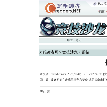
设万维
简体
版主：
弯刀
万维读者网
>
竞技沙龙
> 跟帖
送交者:
caozxbtsmabi
2026月04月03日17:07:24 于 
回 答:
曝施罗德在走廊里蹲守东契奇 试图挥拳击打
无内容