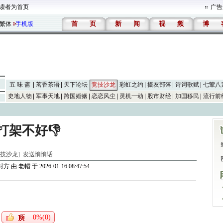
读者为首页
广告
首
页
新
闻
视
频
博
繁体
手机版
五 味 斋
茗香茶语
天下论坛
竞技沙龙
彩虹之约
摄友部落
诗词歌赋
七荤八
史地人物
军事天地
跨国婚姻
恋恋风尘
灵机一动
股市财经
加国移民
流行前
打架不好👎
[竞技沙龙]
发送悄悄话
对方
由
老帽
于 2026-01-16 08:47:54
0%(0)