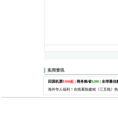
实用资讯
回国机票
$360起
| 商务舱省
$200
| 全球最
海外华人福利！在线看陈建斌《三叉戟》热