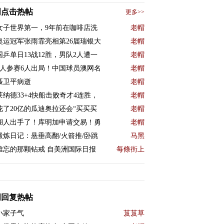
周点击热帖
更多>>
女子世界第一，9年前在咖啡店洗
老帽
奥运冠军张雨霏亮相第26届瑞银大
老帽
国乒单日13战12胜，男队2人遭一
老帽
9人参赛6人出局！中国球员澳网名
老帽
聂卫平病逝
老帽
莱纳德33+4快船击败奇才4连胜，
老帽
花了20亿的瓜迪奥拉还会“买买买
老帽
湖人出手了！库明加申请交易！勇
老帽
锻炼日记：悬垂高翻/火箭推/卧跳
马黑
难忘的那颗钻戒 自美洲国际日报
每條街上
周回复热帖
小家子气
芨芨草