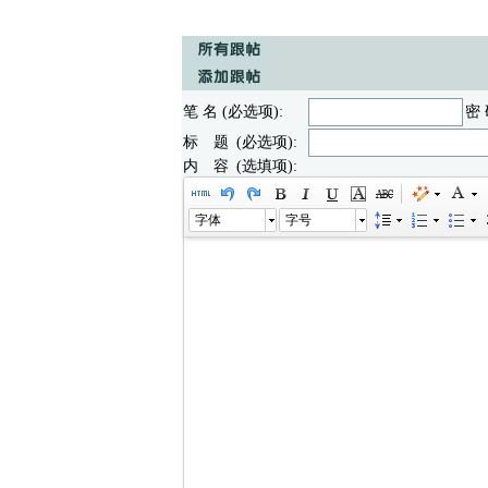
笔 名 (必选项):
密 
标 题 (必选项):
内 容 (选填项):
字体
字号