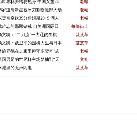
为世界杯资格赛热身 中国女篮74:
老帽
18岁速滑新星被冰刀割断腿部大动
老帽
东契奇空砍39分詹姆斯29+9 湖人
老帽
载难忘的那颗钻戒 自美洲国际日
每條街上
杨文凯：“二刀流”一力辽的围棋
芨芨草
杨文凯：聂卫平的围棋人生与日本
芨芨草
曝施罗德在走廊里蹲守东契奇 试
老帽
美国男足的世界杯主场梦抽到“天
文礼
泳池里的无声闪电
芨芨草