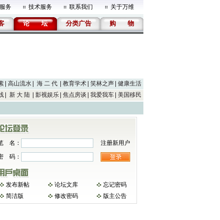
服务
技术服务
联系我们
关于万维
客
论
坛
分类广告
购
物
素
高山流水
海 二 代
教育学术
笑林之声
健康生活
线
新 大 陆
影视娱乐
焦点房谈
我爱我车
美国移民
笔 名：
注册新用户
密 码：
发布新帖
论坛文库
忘记密码
简洁版
修改密码
版主公告