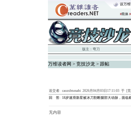
设万维
简体
版主：
弯刀
万维读者网
>
竞技沙龙
> 跟帖
送交者:
caozxbtsmabi
2026月04月03日17:11:03 于 
回 答:
18岁速滑新星被冰刀割断腿部大动脉，面临截
无内容