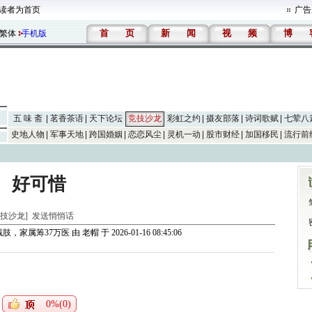
读者为首页
广告
首
页
新
闻
视
频
博
繁体
手机版
五 味 斋
茗香茶语
天下论坛
竞技沙龙
彩虹之约
摄友部落
诗词歌赋
七荤八
史地人物
军事天地
跨国婚姻
恋恋风尘
灵机一动
股市财经
加国移民
流行前
好可惜
[竞技沙龙]
发送悄悄话
肢，家属筹37万医
由
老帽
于 2026-01-16 08:45:06
0%(0)