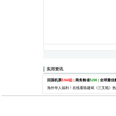
实用资讯
回国机票
$360起
| 商务舱省
$200
| 全球最
海外华人福利！在线看陈建斌《三叉戟》热