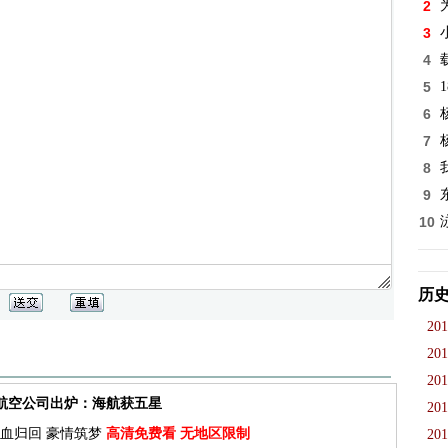
2
3
4
5
6
7
8
9
10
历
201
201
201
佳航空公司出炉：海航获五星
201
血归回 豪情筑梦
高清免费看 无地区限制
201