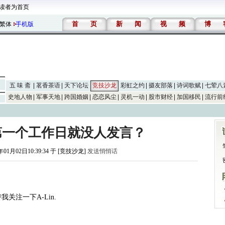
读者为首页
首
页
新
闻
视
频
博
繁体
手机版
五 味 斋
茗香茶语
天下论坛
竞技沙龙
彩虹之约
摄友部落
诗词歌赋
七荤八
史地人物
军事天地
跨国婚姻
恋恋风尘
灵机一动
股市财经
加国移民
流行前
第一个工作日就没人发言？
年01月02日10:39:34 于 [竞技沙龙]
发送悄悄话
关注一下A-Lin.