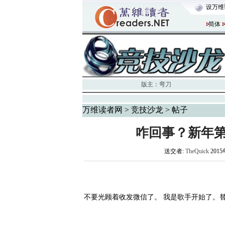
设万维
简体
版主：
弯刀
万维读者网
>
竞技沙龙
> 帖子
咋回事？新年
送交者:
TheQuick
2015
不要光顾着收发微信了。 我是歌手开始了。替我