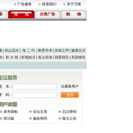
广告服务
联系我们
关于万维
客
论
坛
分类广告
购
物
素
高山流水
海 二 代
教育学术
笑林之声
健康生活
线
新 大 陆
影视娱乐
焦点房谈
我爱我车
美国移民
笔 名：
注册新用户
密 码：
发布新帖
论坛文库
忘记密码
简洁版
修改密码
版主公告