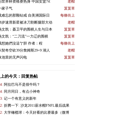
为世界杯资格赛热身 中国女篮74:
老帽
小家子气
芨芨草
载难忘的那颗钻戒 自美洲国际日
每條街上
18岁速滑新星被冰刀割断腿部大动
老帽
杨文凯：聂卫平的围棋人生与日本
芨芨草
杨文凯：“二刀流”一力辽的围棋
芨芨草
我想她們沒這亇胆 作者：程
每條街上
东契奇空砍39分詹姆斯29+9 湖人
老帽
泳池里的无声闪电
芨芨草
史上的今天：回复热帖
4:
阿拉巴马不是很牛吗？
4:
同月同日，有点小神奇
3:
记一个有意义的新年
2:
折腾一下: 沙龙2011薪水帽FNFL最后战果
2:
大学橄榄球：今天好看的比赛最多（微博