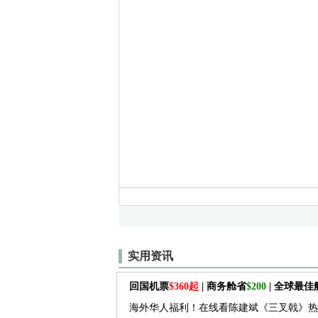
实用资讯
回国机票
$360起
| 商务舱省
$200
| 全球最
海外华人福利！在线看陈建斌《三叉戟》热