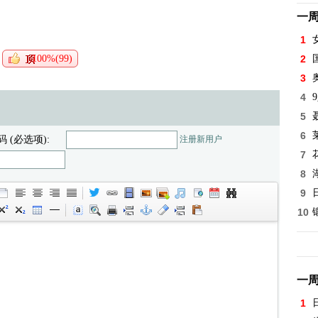
一
1
100%(99)
2
3
4
5
6
码 (必选项):
注册新用户
7
8
9
10
一
1