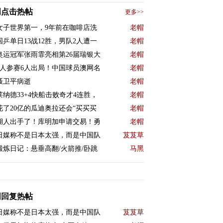
周点击热帖
更多>>
女子世界第一，9年前在咖啡店洗
老帽
国乒单日13战12胜，男队2人遭一
老帽
奥运冠军张雨霏亮相第26届瑞银大
老帽
9人参赛6人出局！中国球员澳网名
老帽
聂卫平病逝
老帽
莱纳德33+4快船击败奇才4连胜，
老帽
花了20亿的瓜迪奥拉还会“买买买
老帽
湖人出手了！库明加申请交易！勇
老帽
日媒称不是日本太强，而是中国队
芨芨草
锻炼日记：悬垂高翻/火箭推/卧跳
马黑
周回复热帖
日媒称不是日本太强，而是中国队
芨芨草