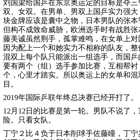
刘国梁给国乒在东京奥运定的目标是夺三
双、女双。在男单、男双上国乒实力强大
块金牌应该是囊中之物，日本男队的张本
但构不成致命威胁，欧洲选手时有战胜张
藤美诚虽然荆手，孤掌难鸣，在女单上对
因为配上一个和她实力不相称的队友，整
混双上每个队只能派出一组选手，而国乒
要有两个（组）选手参加比赛，互相帮衬
个，心里才踏实。所以奥运上的女单和混
目。
2019
年国际乒联年终总决赛已经开打了。
12
月
12
日的比赛是第一轮。男队不说了，
险。只看女队。
丁宁２比４负于
日本削球手佐藤瞳，丁宁