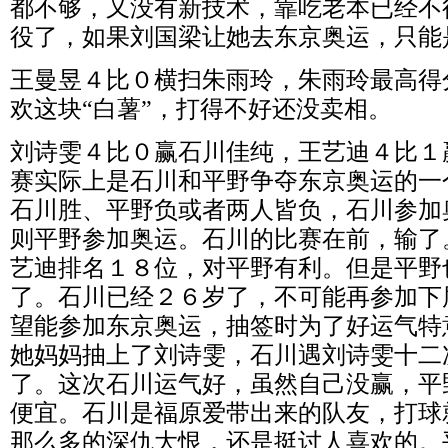
都不够，又没有新技术，靠吃老本已经不
役了，如果刘国梁让她去东京奥运，只能
王曼昱４比０横扫朱雨玲，朱雨玲最高得
欢这块“白薯”，打得不好还没卖相。
刘诗雯４比０赢石川佳纯，王艺迪４比１
赛实际上是石川和平野争夺东京奥运的一
石川胜、平野负或者两人皆负，石川参加
则平野参加奥运。石川的比赛在前，输了
艺迪排名１８位，对平野有利。但是平野
了。石川已经２６岁了，不可能再参加下
望能参加东京奥运，抽签时为了好运气特
她妈妈抽上了刘诗雯，石川遇刘诗雯十二
了。这次石川运气好，虽然自己没赢，平
便宜。石川是福原爱带出来的队友，打球
那么多的深仇大恨，还是挺讨人喜欢的。