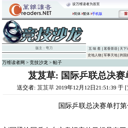
设万维读者为首页
首
简体
繁体
手机版
版主：
弯刀
五 味 斋
茗香茶语
天下
史地人物
军事天地
跨国
万维读者网
>
竞技沙龙
> 帖子
芨芨草: 国际乒联总决
送交者:
芨芨草
2019年12月12日21:51:39 
国际乒联总决赛单打第