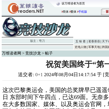
设万维读者为首页
首
简体
繁体
手机版
版主：
弯刀
五 味 斋
茗香茶语
天下
史地人物
军事天地
跨国
万维读者网
>
竞技沙龙
> 帖子
祝贺美国终于“第
送交者:
0+1
2024年08月04日14:17:54 于 
这次巴黎奥运会，美国的总奖牌早已遥遥
日 东部时间下午四点，已达69面。无奈
在大多数国家、媒体、以及奥运会官网，