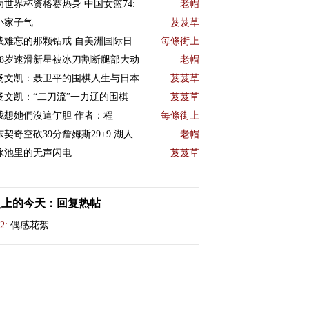
为世界杯资格赛热身 中国女篮74:
老帽
小家子气
芨芨草
载难忘的那颗钻戒 自美洲国际日
每條街上
18岁速滑新星被冰刀割断腿部大动
老帽
杨文凯：聂卫平的围棋人生与日本
芨芨草
杨文凯：“二刀流”一力辽的围棋
芨芨草
我想她們沒這亇胆 作者：程
每條街上
东契奇空砍39分詹姆斯29+9 湖人
老帽
泳池里的无声闪电
芨芨草
史上的今天：回复热帖
2:
偶感花絮