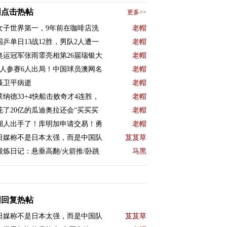
周点击热帖
更多>>
女子世界第一，9年前在咖啡店洗
老帽
国乒单日13战12胜，男队2人遭一
老帽
奥运冠军张雨霏亮相第26届瑞银大
老帽
9人参赛6人出局！中国球员澳网名
老帽
聂卫平病逝
老帽
莱纳德33+4快船击败奇才4连胜，
老帽
花了20亿的瓜迪奥拉还会“买买买
老帽
湖人出手了！库明加申请交易！勇
老帽
日媒称不是日本太强，而是中国队
芨芨草
锻炼日记：悬垂高翻/火箭推/卧跳
马黑
周回复热帖
日媒称不是日本太强，而是中国队
芨芨草