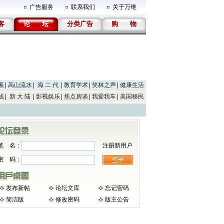
广告服务
联系我们
关于万维
客
论
坛
分类广告
购
物
素
高山流水
海 二 代
教育学术
笑林之声
健康生活
线
新 大 陆
影视娱乐
焦点房谈
我爱我车
美国移民
笔 名：
注册新用户
密 码：
发布新帖
论坛文库
忘记密码
简洁版
修改密码
版主公告