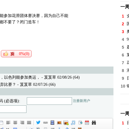
一
能参加花滑团体赛决赛，因为自己不能
1
都不要了？闭门造车！
2
3
4
5
0%(0)
6
7
8
，以色列能参加奥运，
- 芨芨草 02/08/26 (64)
9
弃比赛？
- 芨芨草 02/07/26 (66)
10
码 (必选项):
注册新用户
一
1