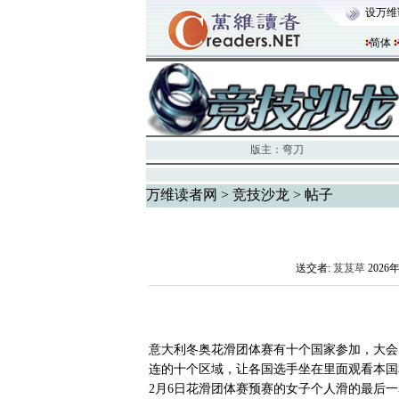
设万维
简体
版主：
弯刀
万维读者网
>
竞技沙龙
> 帖子
送交者:
芨芨草
2026年
意大利冬奥花滑团体赛有十个国家参加，大会
连的十个区域，让各国选手坐在里面观看本国
2月6日花滑团体赛预赛的女子个人滑的最后