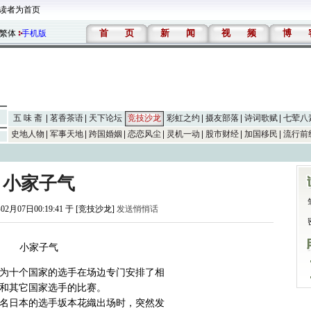
读者为首页
首
页
新
闻
视
频
博
繁体
手机版
五 味 斋
茗香茶语
天下论坛
竞技沙龙
彩虹之约
摄友部落
诗词歌赋
七荤八
史地人物
军事天地
跨国婚姻
恋恋风尘
灵机一动
股市财经
加国移民
流行前
小家子气
02月07日00:19:41 于 [竞技沙龙]
发送悄悄话
小家子气
为十个国家的选手在场边专门安排了相
和其它国家选手的比赛。
一名日本的选手坂本花織出场时，突然发