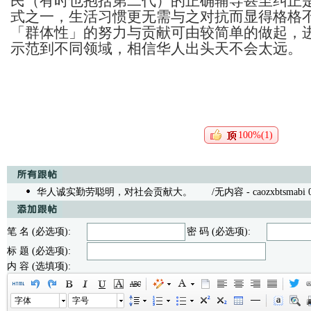
民（有时也抱括第二代）的正确辅导甚至纠正
式之一，生活习惯更无需与之对抗而显得格格不
「群体性」的努力与贡献可由较简单的做起，
示范到不同领域，相信华人出头天不会太远。
100%(1)
华人诚实勤劳聪明，对社会贡献大。
/无内容 - caozxbtsmabi 04/
笔 名 (必选项):
密 码 (必选项):
标 题 (必选项):
内 容 (选填项):
字体
字号