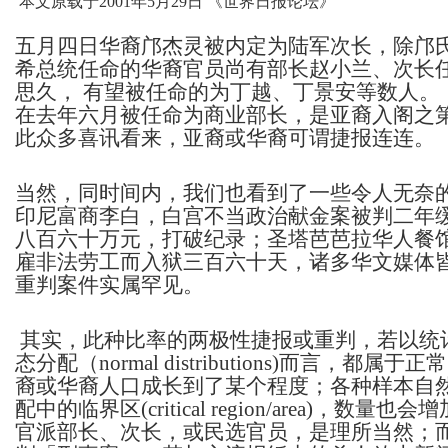
本文原载于2001年5月29日 《世界日报论坛》
五月四日华裔邝杰灵被内定为陆军次长，除邝
希总统任命的华裔官员尚有部长赵小兰、次长
思久， 有望被任命的为丁越、丁景安等数人。
在去年六月被任命为商业部长，
是
亚裔入阁之第
此众多喜讯看来，亚裔或华裔可谓捷报连连。
当然，同时间内，我们也看到了一些令人无奈
印尼富商李白，白宫不当政治献金案被判二年
八百六十万元，打破纪录；圣塔芭芭拉华人餐
雇非法劳工而入狱三百六十天，诸多华文媒体
重判案件实属罕见。
其实，此种比率的两极性捷报或重判，若以统
态分配（normal distributions)而言，都属于
裔或华裔人口成长到了某个程度；各种样本自
配中的临界区(critical region/area)，数量也
官派部长、次长，或民选官员，是理所当然；