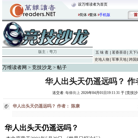
设万维读者为首页
首
简体
繁体
手机版
版主：
弯刀
五 味 斋
茗香茶语
天下
史地人物
军事天地
跨国
万维读者网
>
竞技沙龙
> 帖子
华人出头天仍遥远吗？ 作
送交者:
每條街上
2026年04月01日19:11:31 于 [竞技
华人出头天仍遥远吗？ 作者： 陈康
华人出头天仍遥远吗？