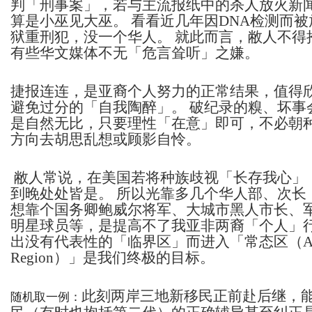
判「刑事案」，若与主流报纸中的杀人放火新
算是小巫见大巫。 看看近几年因DNA检测而
狱重刑犯，没一个华人。 就此而言，敝人不得
有些华文媒体不无「危言耸听」之嫌。
捷报连连，是亚裔个人努力的正常结果，值得
避免过分的「自我陶醉」。 破纪录的糗、坏事
是自然无比，只要理性「在意」即可，不必朝
方向去胡思乱想或顾影自怜。
敝人常说，在美国若将种族歧视「长存我心」
到晚处处皆是。 所以光靠多几个华人部、次长
想靠个国务卿鲍威尔将军、大城市黑人市长、
明星球员等，是提高不了我亚非两裔「个人」行
出没有代表性的「临界区」而进入「常态区（Accep
Region）」是我们终极的目标。
此刻两岸三地新移民正前赴后继，
随机取一例：