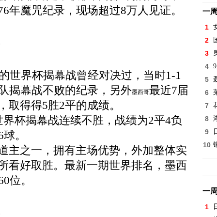
76年魔咒纪录，现场超过8万人见证。
一
1
2
片
3
4
年的世界杯揭幕战曾经对决过，当时1-1
5
队揭幕战不败的纪录，另外
最近7届
墨西哥
6
，取得得5胜2平的成绩。
7
世界杯揭幕战连续不胜，战绩为2平4负
8
9
6球。
10
道主之一，拥有主场优势，外加整体实
所看好取胜。最新一期世界排名，墨西
60位。
一
1
片