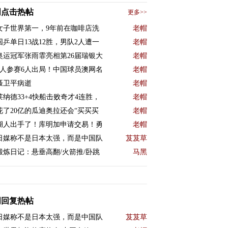
周点击热帖
更多>>
女子世界第一，9年前在咖啡店洗
老帽
国乒单日13战12胜，男队2人遭一
老帽
奥运冠军张雨霏亮相第26届瑞银大
老帽
9人参赛6人出局！中国球员澳网名
老帽
聂卫平病逝
老帽
莱纳德33+4快船击败奇才4连胜，
老帽
花了20亿的瓜迪奥拉还会“买买买
老帽
湖人出手了！库明加申请交易！勇
老帽
日媒称不是日本太强，而是中国队
芨芨草
锻炼日记：悬垂高翻/火箭推/卧跳
马黑
周回复热帖
日媒称不是日本太强，而是中国队
芨芨草