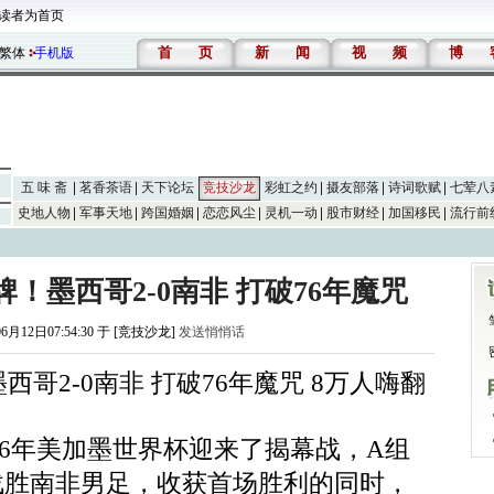
读者为首页
首
页
新
闻
视
频
博
繁体
手机版
五 味 斋
茗香茶语
天下论坛
竞技沙龙
彩虹之约
摄友部落
诗词歌赋
七荤八
史地人物
军事天地
跨国婚姻
恋恋风尘
灵机一动
股市财经
加国移民
流行前
！墨西哥2-0南非 打破76年魔咒
06月12日07:54:30 于 [竞技沙龙]
发送悄悄话
哥2-0南非 打破76年魔咒 8万人嗨翻
026年美加墨世界杯迎来了揭幕战，A组
0战胜南非男足，收获首场胜利的同时，