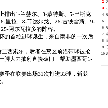
2
3
排出1-兰赫尔、3-蒙特斯、5-巴斯克
4
6-里拉、8-菲达尔戈、26-古铁雷斯、9-
5
6
、25-阿尔瓦拉多的阵容。
7
界杯的首粒进球诞生，来自南非的一次后
8
9
后卫西索尔，后者在禁区前沿带球被抢
10
一脚大力抽射直接破门，帮助墨西哥1-
赛季在联赛出场31次打进33球，斩获
靴。
片