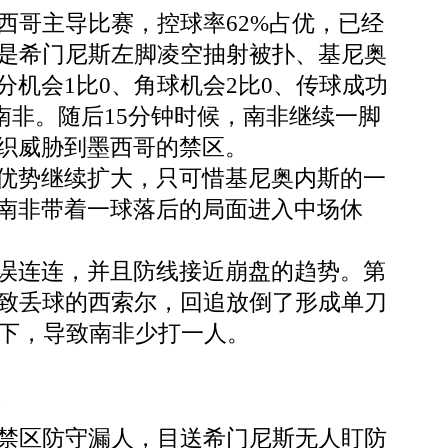
西哥主导比赛，控球率62%占优，已经
就是希门尼斯左脚凌空抽射被扑、基尼奥
机会1比0、角球机会2比0、传球成功
制南非。随后15分钟时候，南非继续一脚
织威胁到墨西哥的禁区。
优势继续扩大，只可惜基尼奥内斯的一
南非带着一球落后的局面进入中场休
误连连，并且防线接近崩盘的趋势。第
导致丢球的西索尔，回追放倒了形成单刀
下，导致南非少打一人。
片
，禁区防守漏人，目送希门尼斯无人盯防