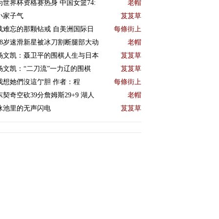
为世界杯资格赛热身 中国女篮74:
老帽
小家子气
芨芨草
载难忘的那颗钻戒 自美洲国际日
每條街上
18岁速滑新星被冰刀割断腿部大动
老帽
杨文凯：聂卫平的围棋人生与日本
芨芨草
杨文凯：“二刀流”一力辽的围棋
芨芨草
我想她們沒這亇胆 作者：程
每條街上
东契奇空砍39分詹姆斯29+9 湖人
老帽
泳池里的无声闪电
芨芨草