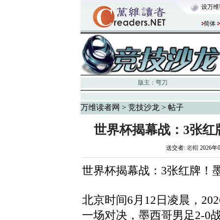
设万维
简体
版主：
弯刀
万维读者网
>
竞技沙龙
> 帖子
世界杯揭幕战：3张红牌
送交者:
老帽
2026年
世界杯揭幕战：3张红牌！墨西
北京时间6月12日凌晨，2
一场对决，墨西哥男足2-