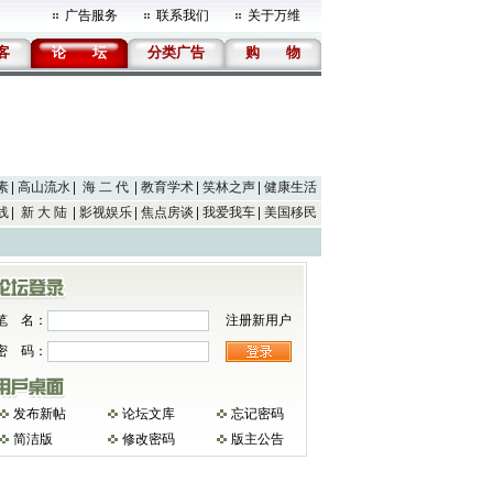
广告服务
联系我们
关于万维
客
论
坛
分类广告
购
物
素
高山流水
海 二 代
教育学术
笑林之声
健康生活
线
新 大 陆
影视娱乐
焦点房谈
我爱我车
美国移民
笔 名：
注册新用户
密 码：
发布新帖
论坛文库
忘记密码
简洁版
修改密码
版主公告