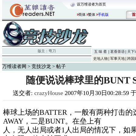
设万维读者为首页
首
简体
繁体
手机版
版主：
弯刀
五 味 斋
茗香茶语
天下
史地人物
军事天地
跨国
万维读者网
>
竞技沙龙
> 帖子
随便说说棒球里的BUNT SA
送交者:
crazyHouse
2007年10月30日00:28:59
棒球上场的BATTER，一般有两种打击的选
AWAY，二是BUNT。在垒上有
人，无人出局或者1人出局的情况下，如果出