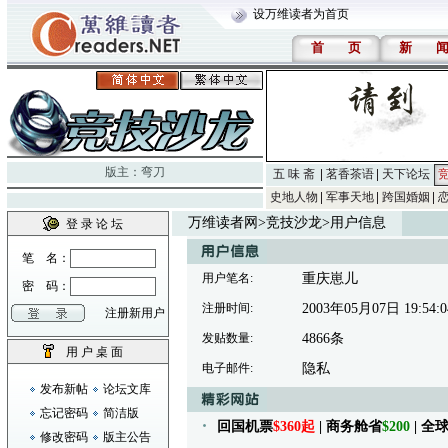
设万维读者为首页
首
页
新
版主：
弯刀
五 味 斋
茗香茶语
天下论坛
史地人物
军事天地
跨国婚姻
万维读者网
>
竞技沙龙
>用户信息
登 录 论 坛
笔 名：
用户笔名:
重庆崽儿
密 码：
注册时间:
2003年05月07日 19:54:0
注册新用户
发贴数量:
4866条
用 户 桌 面
电子邮件:
隐私
发布新帖
论坛文库
忘记密码
简洁版
回国机票
$360起
| 商务舱省
$200
| 
修改密码
版主公告