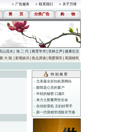
广告服务
联系我们
关于万维
黄
页
分类广告
购
物
高山流水
海 二 代
教育学术
笑林之声
健康生活
新 大 陆
影视娱乐
焦点房谈
我爱我车
美国移民
特 别 推 荐
-
北美最全折扣机票网站
-
眼睛是心灵的窗户
-
年轻的秘密 口服II
-
来力士胶囊男性生命
-
自动炒菜机 主妇好帮手
-
新一代骨精华消除关节痛