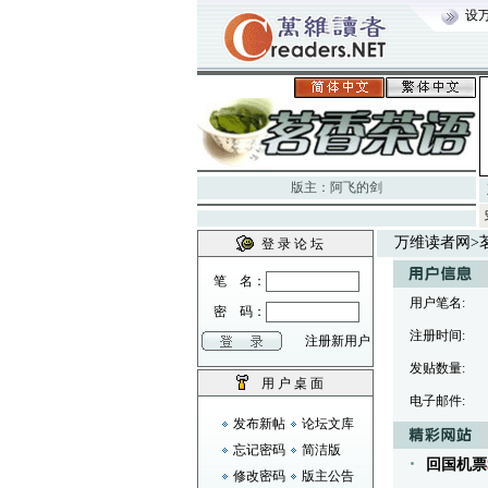
设
版主：
阿飞的剑
万维读者网
>
登 录 论 坛
笔 名：
用户笔名:
密 码：
注册时间:
注册新用户
发贴数量:
用 户 桌 面
电子邮件:
发布新帖
论坛文库
忘记密码
简洁版
回国机票
修改密码
版主公告