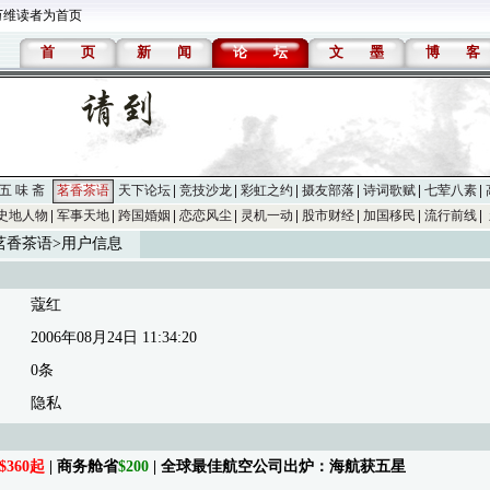
万维读者为首页
首
页
新
闻
论
坛
文
墨
博
客
五 味 斋
茗香茶语
天下论坛
竞技沙龙
彩虹之约
摄友部落
诗词歌赋
七荤八素
史地人物
军事天地
跨国婚姻
恋恋风尘
灵机一动
股市财经
加国移民
流行前线
茗香茶语
>用户信息
蔻红
2006年08月24日 11:34:20
0条
隐私
$360起
| 商务舱省
$200
| 全球最佳航空公司出炉：海航获五星