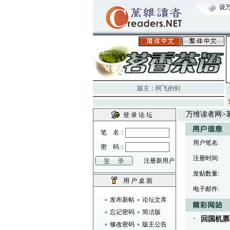
设
版主：
阿飞的剑
万维读者网
>
登 录 论 坛
笔 名：
用户笔名:
密 码：
注册时间:
注册新用户
发贴数量:
用 户 桌 面
电子邮件:
发布新帖
论坛文库
忘记密码
简洁版
回国机票
修改密码
版主公告