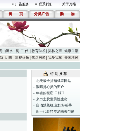
广告服务
联系我们
关于万维
黄
页
分类广告
购
物
高山流水
海 二 代
教育学术
笑林之声
健康生活
新 大 陆
影视娱乐
焦点房谈
我爱我车
美国移民
特 别 推 荐
-
北美最全折扣机票网站
-
眼睛是心灵的窗户
-
年轻的秘密 口服II
-
来力士胶囊男性生命
-
自动炒菜机 主妇好帮手
-
新一代骨精华消除关节痛