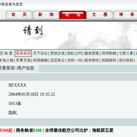
万维读者为首页
首
页
新
闻
论
坛
文
墨
博
客
五 味 斋
茗香茶语
天下论坛
竞技沙龙
彩虹之约
摄友部落
诗词歌赋
七荤八素
史地人物
军事天地
跨国婚姻
恋恋风尘
灵机一动
股市财经
加国移民
流行前线
茗香茶语
>用户信息
BEXXXX
2004年05月18日 19:35:22
5013条
隐私
$360起
| 商务舱省
$200
| 全球最佳航空公司出炉：海航获五星