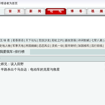
万维读者为首页
首
页
新
闻
论
坛
博
客
视
频
五 味 斋
茗香茶语
天下论坛
竞技沙龙
彩虹之约
摄友部落
诗词歌赋
七荤八素
史地人物
军事天地
跨国婚姻
恋恋风尘
灵机一动
股市财经
加国移民
流行前线
我爱我车
>排行榜
榜
大师兄：误入田野
：半路杀出个马自达：电动车的克星与救星