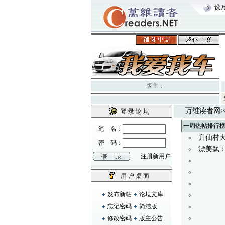
设
版主：
万维读者网
>
登 录 论 坛
一周热帖排行
笔 名：
升仙村
密 码：
漂美飘
注册新用户
用 户 桌 面
发布新帖
论坛文库
忘记密码
简洁版
修改密码
版主公告