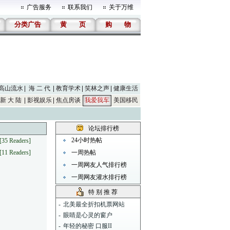
广告服务
联系我们
关于万维
分类广告
黄
页
购
物
高山流水
海 二 代
教育学术
笑林之声
健康生活
新 大 陆
影视娱乐
焦点房谈
我爱我车
美国移民
论坛排行榜
24小时热帖
[35 Readers]
[11 Readers]
一周热帖
一周网友人气排行榜
一周网友灌水排行榜
特 别 推 荐
-
北美最全折扣机票网站
-
眼睛是心灵的窗户
-
年轻的秘密 口服II