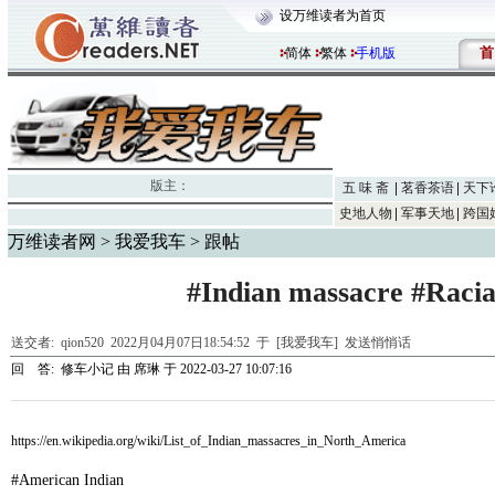
设万维读者为首页
首
简体
繁体
手机版
版主：
五 味 斋
茗香茶语
天下
史地人物
军事天地
跨国
万维读者网
>
我爱我车
> 跟帖
#Indian massacre #Raci
送交者:
qion520
2022月04月07日18:54:52 于 [我爱我车]
发送悄悄话
回 答:
修车小记
由
席琳
于 2022-03-27 10:07:16
https://en.wikipedia.org/wiki/List_of_Indian_massacres_in_North_America
#American Indian