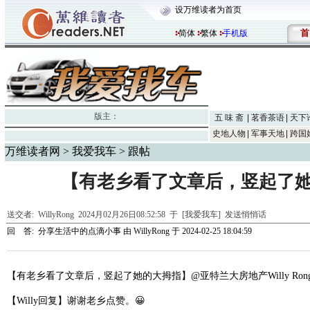
设万维读者为首页
首
简体
繁体
手机版
版主：
五 味 斋
茗香茶语
天下
史地人物
军事天地
跨国
万维读者网
>
我爱我车
> 跟帖
【有老乡看了文章后，竖起了她
送交者:
WillyRong
2024月02月26日08:52:58 于 [我爱我车]
发送悄悄话
回 答:
分享生活中的点滴小事
由
WillyRong
于 2024-02-25 18:04:59
【有老乡看了文章后，竖起了她的大拇指】
@
亚特兰大房地产
Willy Ron
【
Willy
回复】谢谢老乡点赞。😀