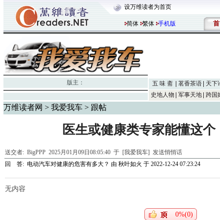
设万维读者为首页
首
简体
繁体
手机版
版主：
五 味 斋
茗香茶语
天下
史地人物
军事天地
跨国
万维读者网
>
我爱我车
> 跟帖
医生或健康类专家能懂这个
送交者:
BigPPP
2025月01月09日08:05:40 于 [我爱我车]
发送悄悄话
回 答:
电动汽车对健康的危害有多大？
由
秋叶如火
于 2022-12-24 07:23:24
无内容
0%(0)