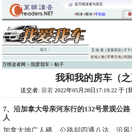
设万维读者为首页
首
简体
繁体
手机版
版主：
五 味 斋
茗香茶语
天下
史地人物
军事天地
跨国
万维读者网
>
我爱我车
> 帖子
我和我的房车（之
送交者:
容若
2022年05月28日17:19:22 于
7、沿加拿大母亲河东行的132号景观公
人
加拿大地广人稀，公路却四通八达。沿风