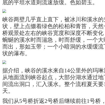
底的平坦水道则流速放缓。色如碧玉。
峡谷两壁几乎直上直下，被冰川和溪水的
状，壁上点缀着绿色的松柏和青苔，天然
桥观景处左右的峡谷宽度和深度不断变化
蜿蜒的溪水时而湍急，时而舒缓，一个大
而出，形如玉带；一个小暗洞的水缓缓流
状的瀑布。
据介绍，峡谷的溪水来自14公里外的玛
从地面流到峡谷起点，大部分湖水通过地
间流出洞口，汇入溪水。整个流程夏天要12-
天。
我们从5号桥折返2号桥后继续前往1号桥