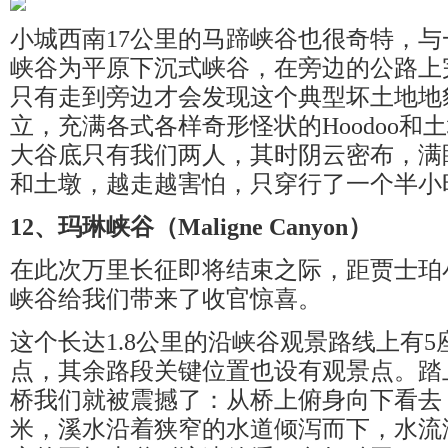
小城西南17公里的马蹄峡谷也很奇特，
峡谷为平原下沉式峡谷，在旁边的公路上
只有走到旁边才会发现这个典型坏土地地
立，充满各式各样奇形怪状的Hoodoo和
大谷底只有我们两人，其时阴云密布，满眼形
和土墩，越走越害怕，只穿行了一个半小
12、玛琳峡谷（Maligne Canyon）
在此次万里长征即将结束之际，距贾士珀
峡谷给我们带来了收官惊喜。
这个长达1.8公里的沿峡谷观景路线上有
点，其余路段关键位置也设有观景点。踏
桥我们就被震撼了：从桥上俯身向下看去
米，溪水沿着狭窄的水道倾泻而下，水流