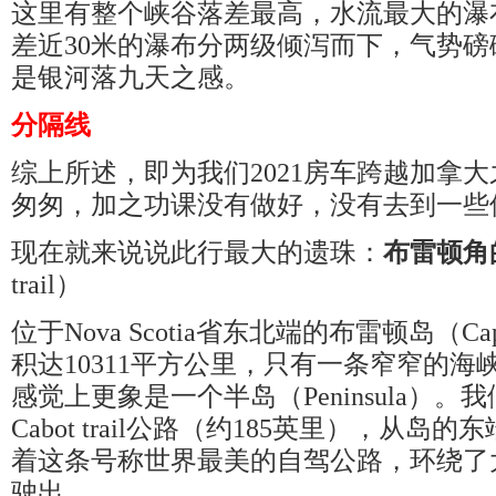
这里有整个峡谷落差最高，水流最大的瀑
差近30米的瀑布分两级倾泻而下，气势
是银河落九天之感。
分隔线
综上所述，即为我们2021房车跨越加拿
匆匆，加之功课没有做好，没有去到一些
现在就来说说此行最大的遗珠：
布雷顿角
trail）
位于Nova Scotia省东北端的布雷顿岛（Cape 
积达10311平方公里，只有一条窄窄的
感觉上更象是一个半岛（Peninsula）
Cabot trail公路（约185英里），从
着这条号称世界最美的自驾公路，环绕了
驶出。