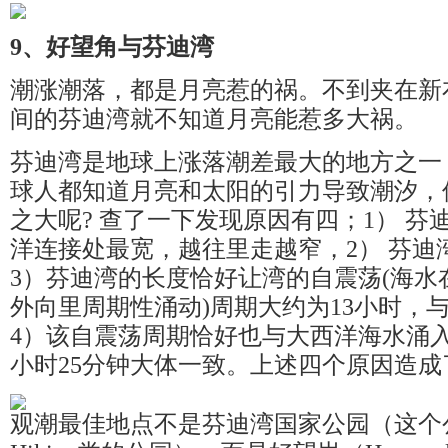
9、好望角与芬迪湾
潮涨潮落，都是月亮惹的祸。不到夹在新
间的芬迪湾就不知道月亮能惹多大祸。
芬迪湾是地球上涨落潮差最大的地方之一
球人都知道月亮和太阳的引力导致潮汐，
之大呢? 查了一下发现原因有四；1） 
洋连接处最宽，越往里走越窄，2） 芬迪
3）芬迪湾的长度恰好让湾的自震荡(海水
外向里周期性涌动)周期大约为13小时，
4）该自震荡周期恰好也与大西洋海水涌入
小时25分钟大体一致。上述四个原因造
观潮最佳地点不是芬迪湾国家公园（这个