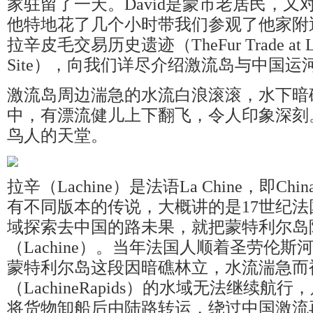
家驻留了一天。David是蒙市老居民，
他特地花了几个小时带我们参观了他家附
拉辛皮毛交易历史遗迹（TheFur Trade at Lachi
Site），向我们详尽介绍激流岛与中国运
激流岛周边湍急的水流白浪滚滚，水下暗
中，有漂流健儿上下翻飞，令人印象深刻
鸟人的天堂。
拉辛（Lachine）是法语La Chine，即Chi
有不同版本的传说，大概讲的是17世纪
域探索去中国的路未果，就把蒙特利尔岛
（Lachine）。当年法国人顺着圣劳伦
蒙特利尔岛这段因暗礁林立，水流湍急而
（LachineRapids）的水域无法继续
将货物卸船后由陆路转运，绕过中国激流