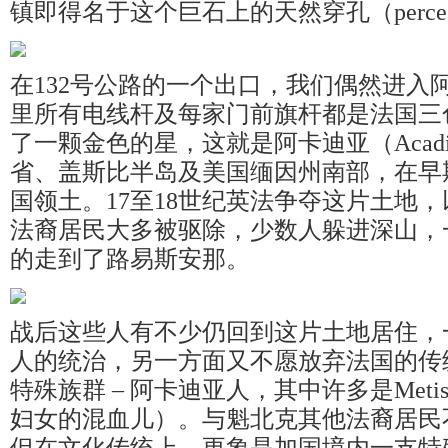
镇即得名于这个巨石上的天然穿孔（perc
在132号公路的一个出口，我们偶然进入
里所有电线杆及每家门前旗杆都是法国三
了一颗金色的星，这就是阿卡迪亚（Acad
省、盖斯比半岛及美国缅因州南部，在早
国领土。17至18世纪英法争夺这片土地
法裔居民大多被驱除，少数人躲进深山，
的走到了路易斯安那。
战后这些人有不少仍回到这片土地居住，
人的统治，另一方面又不愿放弃法国的传
特殊族群 – 阿卡迪亚人，其中许多是Met
妇女的混血儿）。与魁北克其他法裔居民