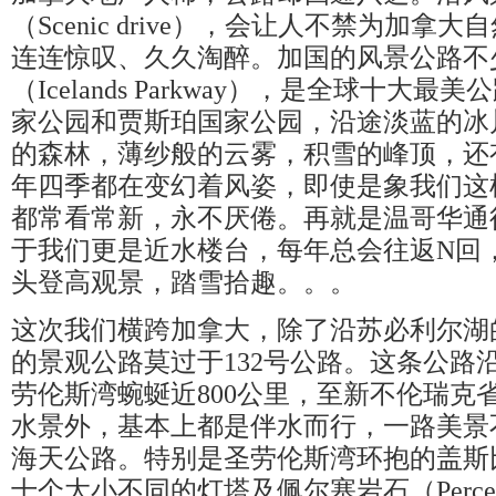
（Scenic drive），会让人不禁为加
连连惊叹、久久淘醉。加国的风景公路不
（Icelands Parkway），是全球十大
家公园和贾斯珀国家公园，沿途淡蓝的冰
的森林，薄纱般的云雾，积雪的峰顶，还
年四季都在变幻着风姿，即使是象我们这
都常看常新，永不厌倦。再就是温哥华通
于我们更是近水楼台，每年总会往返N回
头登高观景，踏雪拾趣。。。
这次我们横跨加拿大，除了沿苏必利尔湖
的景观公路莫过于132号公路。这条公路
劳伦斯湾蜿蜒近800公里，至新不伦瑞克
水景外，基本上都是伴水而行，一路美景
海天公路。特别是圣劳伦斯湾环抱的盖斯比
十个大小不同的灯塔及佩尔塞岩石（Perce