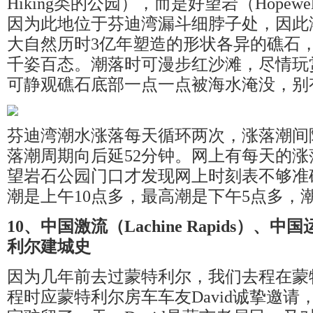
Hiking类的公园），而是好望岩（Hopewel
因为此地位于芬迪湾漏斗细脖子处，因此
大自然历时3亿年塑造的形状各异的礁石
千姿百态。潮落时可漫步红沙滩，尽情玩
可静观礁石底部一点一点被海水淹没，别
芬迪湾潮水涨落每天循环两次，涨落潮间隔
落潮周期向后延52分钟。网上有每天的
望岩石公园门口才发现网上时刻表不够准
潮是上午10点多，最高潮是下午5点多，
10、
中国激流（
Lachine Rapids）
利尔建城史
因为几年前去过蒙特利尔，我们去程在蒙
程时应蒙特利尔房车车友David诚挚邀