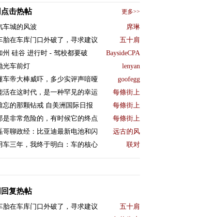
周点击热帖
更多>>
汽车城的风波
席琳
车胎在车库门口外破了，寻求建议
五十肩
加州 硅谷 进行时 - 驾校都要破
BaysideCPA
抛光车前灯
lenyan
懂车帝大棒威吓，多少实评声喑哑
goofegg
能活在这时代，是一种罕见的幸运
每條街上
难忘的那颗钻戒 自美洲国际日报
每條街上
那是非常危险的，有时候它的终点
每條街上
磊哥聊政经：比亚迪最新电池和闪
远古的风
用车三年，我终于明白：车的核心
联对
周回复热帖
车胎在车库门口外破了，寻求建议
五十肩