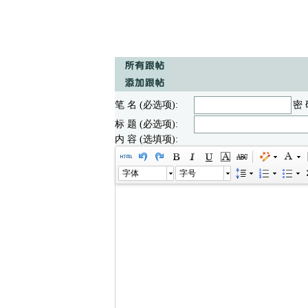
笔 名 (必选项):
密 
标 题 (必选项):
内 容 (选填项):
字体
字号