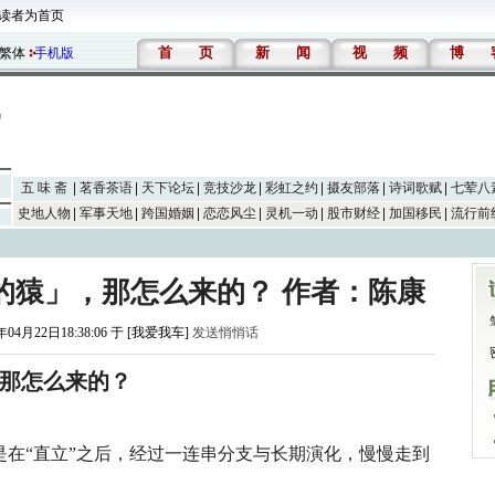
读者为首页
首
页
新
闻
视
频
博
繁体
手机版
五 味 斋
茗香茶语
天下论坛
竞技沙龙
彩虹之约
摄友部落
诗词歌赋
七荤八
史地人物
军事天地
跨国婚姻
恋恋风尘
灵机一动
股市财经
加国移民
流行前
的猿」，那怎么来的？ 作者：陈康
年04月22日18:38:06 于 [我爱我车]
发送悄悄话
那怎么来的？
在“直立”之后，经过一连串分支与长期演化，慢慢走到