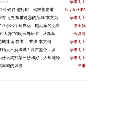
eleted
每條街上
加州 硅谷 进行时 - 驾校都要破
BaysideCPA
家有飞虎 险被遗忘的英雄/本文为
每條街上
半路杀出个马自达：电动车的克星
漂美飘
开“大奔”的欢乐与烦恼—从新车
低调哥
花城迷途 作者： 乘快 本文刊
每條街上
未婚人不妨试试 ! 以古鉴今，谈
每條街上
为什么狗打架三秒和好，人却能冷
每條街上
汽车城的风波
席琳