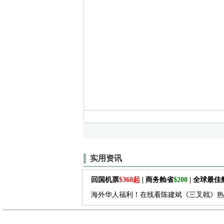
实用资讯
回国机票
$360起
| 商务舱省
$200
| 全球最
海外华人福利！在线看陈建斌《三叉戟》热