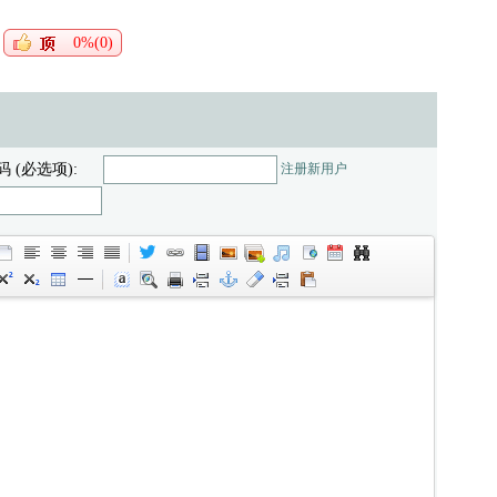
0%(0)
码 (必选项):
注册新用户