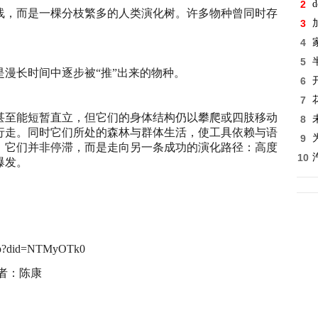
2
d
线，而是一棵分枝繁多的人类演化树。许多物种曾同时存
3
4
5
漫长时间中逐步被“推”出来的物种。
6
7
甚至能短暂直立，但它们的身体结构仍以攀爬或四肢移动
8
行走。同时它们所处的森林与群体生活，使工具依赖与语
9
，它们并非停滞，而是走向另一条成功的演化路径：高度
10
爆发。
y.php?did=NTMyOTk0
者：陈康