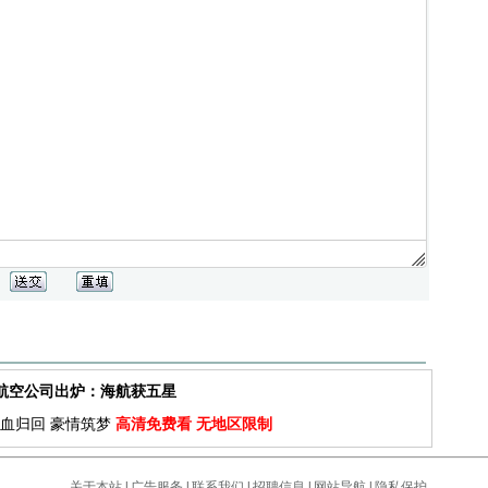
佳航空公司出炉：海航获五星
血归回 豪情筑梦
高清免费看 无地区限制
关于本站
|
广告服务
|
联系我们
|
招聘信息
|
网站导航
|
隐私保护