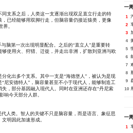
一
不同支系之后，人类这一支逐渐出现双足直立行走的特
1
猿，已经能够用双脚行走，但脑容量仍接近猿类，更像
2
的世界。
3
4
手与脑第一次出现明显配合。之后的“直立人”是重要转
5
能够使用火、狩猎、迁徙，并走出非洲，扩散到亚洲与欧
6
7
8
分化出多个支系。其中一支是“海德堡人”，被认为是现
9
“尼安德特人”，脑容量甚至不小于现代人，能够制造工
消失，部分基因融入现代人。同时在亚洲还存在“丹尼索
10
仍影响今天部分人群。
现代人类。智人的关键不只是脑容量，而是语言、象征思
一
，文明因此加速形成。
1