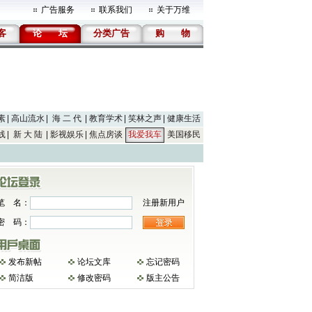
广告服务
联系我们
关于万维
客
论
坛
分类广告
购
物
素
高山流水
海 二 代
教育学术
笑林之声
健康生活
线
新 大 陆
影视娱乐
焦点房谈
我爱我车
美国移民
笔 名：
注册新用户
密 码：
发布新帖
论坛文库
忘记密码
简洁版
修改密码
版主公告