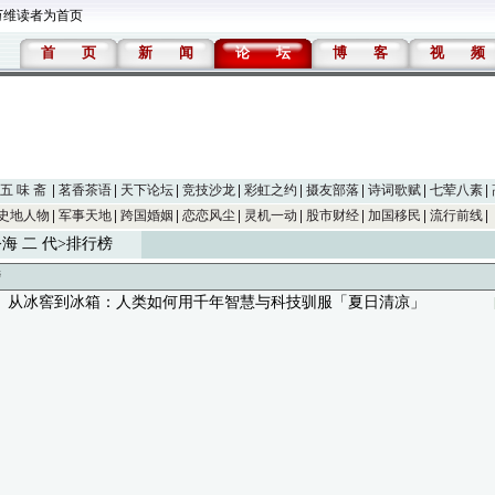
万维读者为首页
首
页
新
闻
论
坛
博
客
视
频
五 味 斋
茗香茶语
天下论坛
竞技沙龙
彩虹之约
摄友部落
诗词歌赋
七荤八素
史地人物
军事天地
跨国婚姻
恋恋风尘
灵机一动
股市财经
加国移民
流行前线
>
海 二 代
>排行榜
榜
： 从冰窖到冰箱：人类如何用千年智慧与科技驯服「夏日清凉」