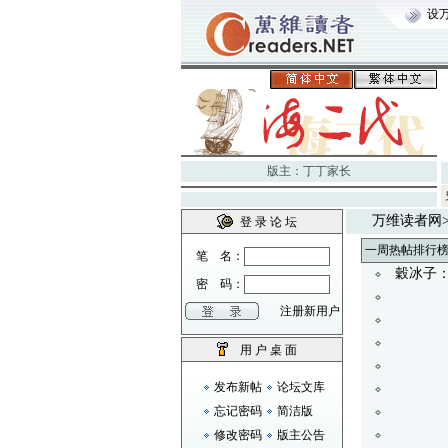
设
版主：
丁丁家长
万维读者网
登 录 论 坛
一周热帖排行
笔 名：
穀冰子
密 码：
注册新用户
用 户 桌 面
发布新帖
论坛文库
忘记密码
简洁版
修改密码
版主公告