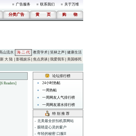
广告服务
联系我们
关于万维
分类广告
黄
页
购
物
高山流水
海 二 代
教育学术
笑林之声
健康生活
新 大 陆
影视娱乐
焦点房谈
我爱我车
美国移民
论坛排行榜
24小时热帖
[6 Readers]
一周热帖
一周网友人气排行榜
一周网友灌水排行榜
特 别 推 荐
-
北美最全折扣机票网站
-
眼睛是心灵的窗户
-
年轻的秘密 口服II