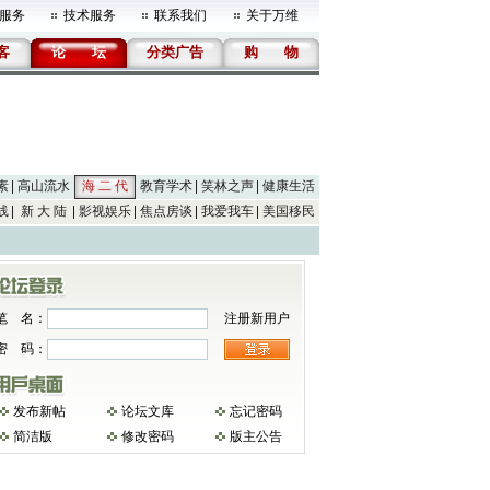
服务
技术服务
联系我们
关于万维
客
论
坛
分类广告
购
物
素
高山流水
海 二 代
教育学术
笑林之声
健康生活
线
新 大 陆
影视娱乐
焦点房谈
我爱我车
美国移民
笔 名：
注册新用户
密 码：
发布新帖
论坛文库
忘记密码
简洁版
修改密码
版主公告