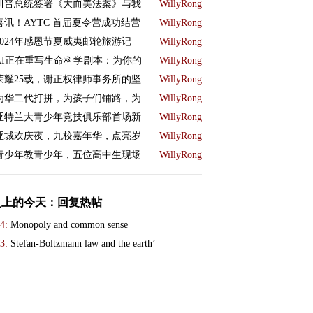
川普总统签署《大而美法案》与我
WillyRong
喜讯！AYTC 首届夏令营成功结营
WillyRong
2024年感恩节夏威夷邮轮旅游记
WillyRong
AI正在重写生命科学剧本：为你的
WillyRong
荣耀25载，谢正权律师事务所的坚
WillyRong
为华二代打拼，为孩子们铺路，为
WillyRong
亚特兰大青少年竞技俱乐部首场新
WillyRong
亚城欢庆夜，九校嘉年华，点亮岁
WillyRong
青少年教青少年，五位高中生现场
WillyRong
史上的今天：回复热帖
4:
Monopoly and common sense
3:
Stefan-Boltzmann law and the earth’