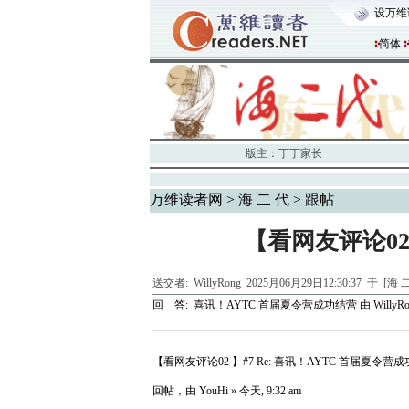
设万维
简体
版主：
丁丁家长
万维读者网
>
海 二 代
> 跟帖
【看网友评论02
送交者:
WillyRong
2025月06月29日12:30:37 于 [海 
回 答:
喜讯！AYTC 首届夏令营成功结营
由
WillyR
【看网友评论02 】#7 Re: 喜讯！AYTC 首届夏令营
回帖，由 YouHi » 今天, 9:32 am