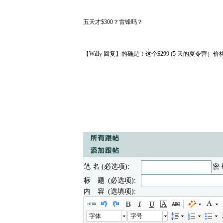
五天才$300？雷锋吗？
【Willy 回复】的确是！这个$299 (5 天的夏令营
笔 名 (必选项):
密 
标 题 (必选项):
内 容 (选填项):
字体
字号