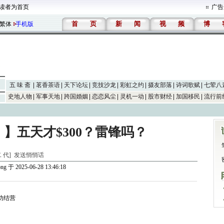
读者为首页
广告
首
页
新
闻
视
频
博
繁体
手机版
五 味 斋
茗香茶语
天下论坛
竞技沙龙
彩虹之约
摄友部落
诗词歌赋
七荤八
史地人物
军事天地
跨国婚姻
恋恋风尘
灵机一动
股市财经
加国移民
流行前
 】五天才$300？雷锋吗？
二 代]
发送悄悄话
ong
于 2025-06-28 13:46:18
成功结营