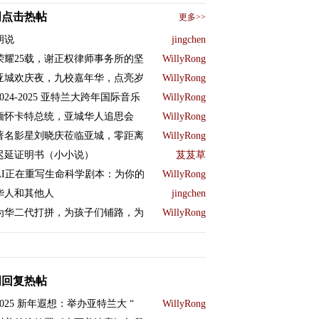
周点击热帖
更多>>
胡说
jingchen
荣耀25载，谢正权律师事务所的坚
WillyRong
亚城欢庆夜，九校嘉年华，点亮岁
WillyRong
2024-2025 亚特兰大跨年国际音乐
WillyRong
缅怀卡特总统，亚城华人追思会
WillyRong
著名影星刘晓庆莅临亚城，零距离
WillyRong
迟延证明书（小小说）
芨芨草
AI正在重写生命科学剧本：为你的
WillyRong
华人和其他人
jingchen
为华二代打拼，为孩子们铺路，为
WillyRong
周回复热帖
2025 新年遐想：举办亚特兰大 “
WillyRong