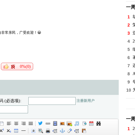
一
1
2
）价格非常亲民，广受欢迎！😀
3
4
5
6
7
0%(0)
8
9
10
码 (必选项):
注册新用户
一
1