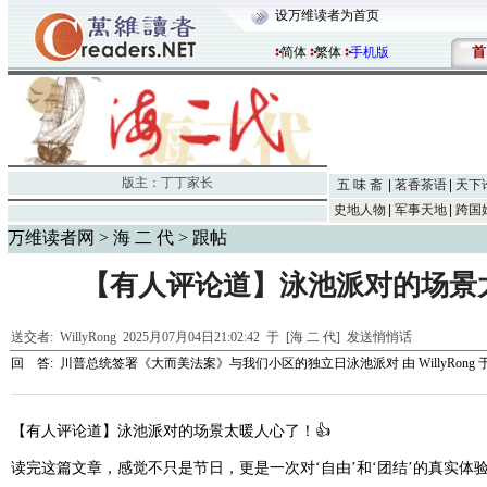
设万维读者为首页
首
简体
繁体
手机版
版主：
丁丁家长
五 味 斋
茗香茶语
天下
史地人物
军事天地
跨国
万维读者网
>
海 二 代
> 跟帖
【有人评论道】泳池派对的场景太
送交者:
WillyRong
2025月07月04日21:02:42 于 [海 二 代]
发送悄悄话
回 答:
川普总统签署《大而美法案》与我们小区的独立日泳池派对
由
WillyRong
于
【有人评论道】泳池派对的场景太暖人心了！👍
读完这篇文章，感觉不只是节日，更是一次对‘自由’和‘团结’的真实体验