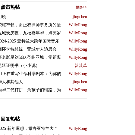
周点击热帖
更多>>
胡说
jingchen
荣耀25载，谢正权律师事务所的坚
WillyRong
亚城欢庆夜，九校嘉年华，点亮岁
WillyRong
2024-2025 亚特兰大跨年国际音乐
WillyRong
缅怀卡特总统，亚城华人追思会
WillyRong
著名影星刘晓庆莅临亚城，零距离
WillyRong
迟延证明书（小小说）
芨芨草
AI正在重写生命科学剧本：为你的
WillyRong
华人和其他人
jingchen
为华二代打拼，为孩子们铺路，为
WillyRong
周回复热帖
2025 新年遐想：举办亚特兰大 “
WillyRong