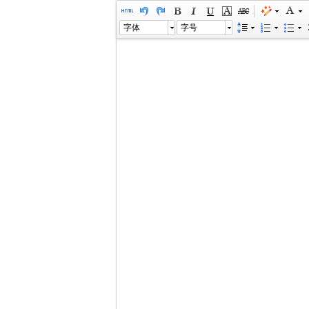
字体
字号