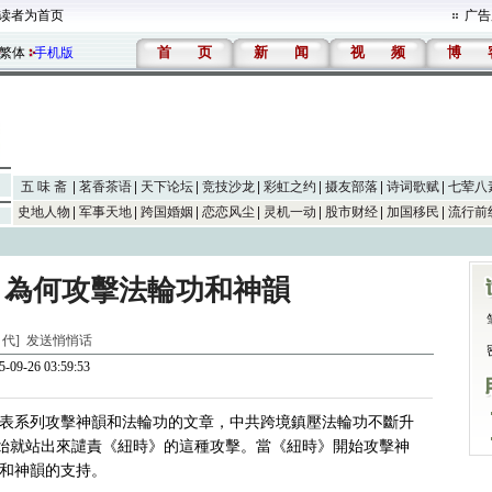
读者为首页
广告
首
页
新
闻
视
频
博
繁体
手机版
五 味 斋
茗香茶语
天下论坛
竞技沙龙
彩虹之约
摄友部落
诗词歌赋
七荤八
史地人物
军事天地
跨国婚姻
恋恋风尘
灵机一动
股市财经
加国移民
流行前
》為何攻擊法輪功和神韻
二 代]
发送悄悄话
-09-26 03:59:53
牘發表系列攻擊神韻和法輪功的文章，中共跨境鎮壓法輪功不斷升
始就站出來譴責《紐時》的這種攻擊。當《紐時》開始攻擊神
和神韻的支持。