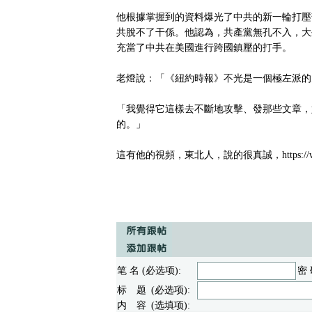
他根據掌握到的資料爆光了中共的新一輪打壓
共脫不了干係。他認為，共產黨無孔不入，大
充當了中共在美國進行跨國鎮壓的打手。
老燈說：「《紐約時報》不光是一個極左派的
「我覺得它這樣去不斷地攻擊、發那些文章，
的。」
這有他的視頻，東北人，說的很真誠，https://www.gan
笔 名 (必选项):
密 
标 题 (必选项):
内 容 (选填项):