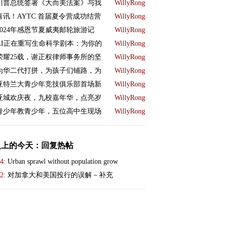
川普总统签署《大而美法案》与我
WillyRong
喜讯！AYTC 首届夏令营成功结营
WillyRong
2024年感恩节夏威夷邮轮旅游记
WillyRong
AI正在重写生命科学剧本：为你的
WillyRong
荣耀25载，谢正权律师事务所的坚
WillyRong
为华二代打拼，为孩子们铺路，为
WillyRong
亚特兰大青少年竞技俱乐部首场新
WillyRong
亚城欢庆夜，九校嘉年华，点亮岁
WillyRong
青少年教青少年，五位高中生现场
WillyRong
史上的今天：回复热帖
4:
Urban sprawl without population grow
2:
对加拿大和美国投行的误解－补充