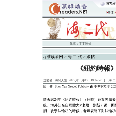
设万维
简体
版主：
丁丁家长
万维读者网
>
海 二 代
> 跟帖
《紐約時報
送交者:
海闊天空
2025月10月03日19:34:52 于 [海 
回 答:
Shen Yun Needed Publicity.
由
不卑不亢
于 2025
隨著2024年《紐約時報》（紐時）連篇累
級。海外知名自媒體大V老燈（劉新）從一開
韻、攻擊法輪功的時候，老燈表達了對法輪功