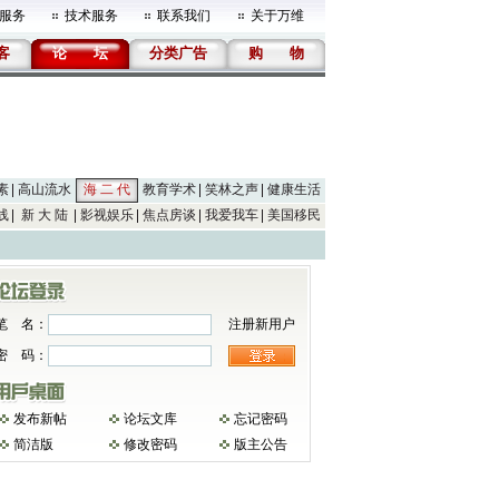
服务
技术服务
联系我们
关于万维
客
论
坛
分类广告
购
物
素
高山流水
海 二 代
教育学术
笑林之声
健康生活
线
新 大 陆
影视娱乐
焦点房谈
我爱我车
美国移民
笔 名：
注册新用户
密 码：
发布新帖
论坛文库
忘记密码
简洁版
修改密码
版主公告