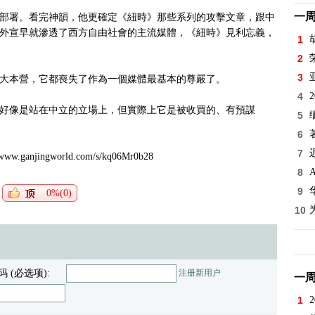
一
部署。看完神韻，他更確定《紐時》那些系列的攻擊文章，跟中
外宣早就滲透了西方自由社會的主流媒體，《紐時》見利忘義，
1
2
3
大本營，它都喪失了作為一個媒體最基本的尊嚴了。
4
好像是站在中立的立場上，但實際上它是被收買的、有預謀
5
6
7
jingworld.com/s/kq06Mr0b28
8
9
0%(0)
10
码 (必选项):
注册新用户
一
1