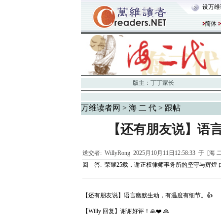
设万维
简体
版主：
丁丁家长
万维读者网
>
海 二 代
> 跟帖
【还有朋友说】语言
送交者:
WillyRong
2025月10月11日12:58:33 于 [海 
回 答:
荣耀25载，谢正权律师事务所的坚守与辉煌
【还有朋友说】语言幽默生动，有温度有细节。👍
【Willy 回复】谢谢好评！🙏❤️ 🙏