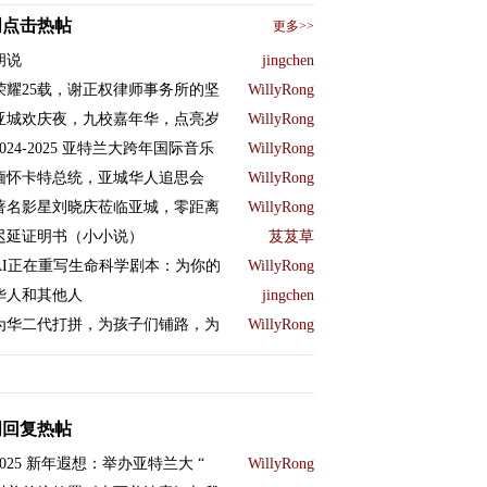
周点击热帖
更多>>
胡说
jingchen
荣耀25载，谢正权律师事务所的坚
WillyRong
亚城欢庆夜，九校嘉年华，点亮岁
WillyRong
2024-2025 亚特兰大跨年国际音乐
WillyRong
缅怀卡特总统，亚城华人追思会
WillyRong
著名影星刘晓庆莅临亚城，零距离
WillyRong
迟延证明书（小小说）
芨芨草
AI正在重写生命科学剧本：为你的
WillyRong
华人和其他人
jingchen
为华二代打拼，为孩子们铺路，为
WillyRong
周回复热帖
2025 新年遐想：举办亚特兰大 “
WillyRong