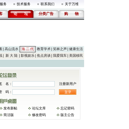
服务
技术服务
联系我们
关于万维
客
论
坛
分类广告
购
物
素
高山流水
海 二 代
教育学术
笑林之声
健康生活
线
新 大 陆
影视娱乐
焦点房谈
我爱我车
美国移民
笔 名：
注册新用户
密 码：
发布新帖
论坛文库
忘记密码
简洁版
修改密码
版主公告