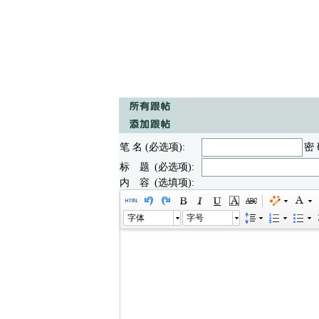
笔 名 (必选项):
密 
标 题 (必选项):
内 容 (选填项):
字体
字号