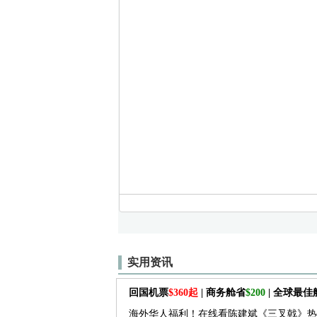
实用资讯
回国机票
$360起
| 商务舱省
$200
| 全球最
海外华人福利！在线看陈建斌《三叉戟》热