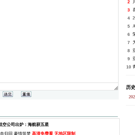
2
3
4
5
6
7
8
9
10
历
202
佳航空公司出炉：海航获五星
血归回 豪情筑梦
高清免费看 无地区限制