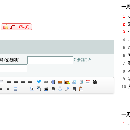
一
1
2
0%(0)
3
4
5
6
码 (必选项):
注册新用户
7
8
9
10
一
1