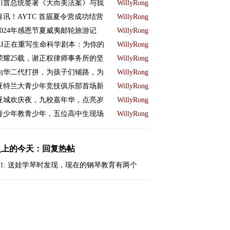
川普总统签署《大而美法案》与我
WillyRong
喜讯！AYTC 首届夏令营成功结营
WillyRong
2024年感恩节夏威夷邮轮旅游记
WillyRong
AI正在重写生命科学剧本：为你的
WillyRong
荣耀25载，谢正权律师事务所的坚
WillyRong
为华二代打拼，为孩子们铺路，为
WillyRong
亚特兰大青少年竞技俱乐部首场新
WillyRong
亚城欢庆夜，九校嘉年华，点亮岁
WillyRong
青少年教青少年，五位高中生现场
WillyRong
史上的今天：回复热帖
1:
送娃学琴时发现，现在的钢琴教育有两个