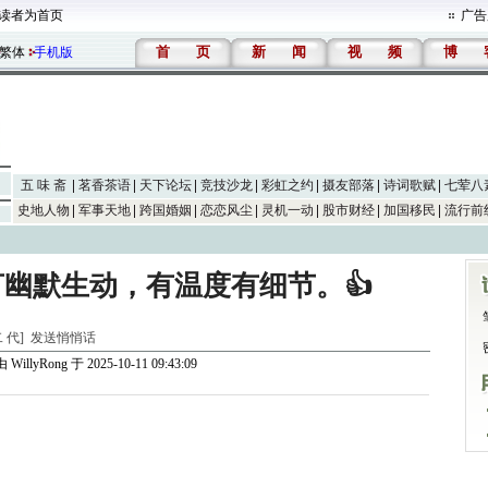
读者为首页
广告
首
页
新
闻
视
频
博
繁体
手机版
五 味 斋
茗香茶语
天下论坛
竞技沙龙
彩虹之约
摄友部落
诗词歌赋
七荤八
史地人物
军事天地
跨国婚姻
恋恋风尘
灵机一动
股市财经
加国移民
流行前
幽默生动，有温度有细节。👍
二 代]
发送悄悄话
由
WillyRong
于 2025-10-11 09:43:09