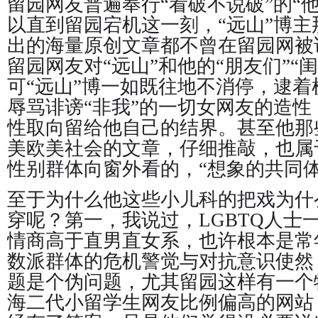
留园网友普遍奉行“看破不说破”的“
以直到留园宕机这一刻，“远山”博主
出的海量原创文章都不曾在留园网被
留园网友对“远山”和他的“朋友们”“
可“远山”博一如既往地不消停，逮
辱骂诽谤“非我”的一切女网友的造
性取向留给他自己的结界。甚至他那
美欧美社会的文章，仔细推敲，也属
性别群体向窗外看的，“想象的共同体
至于为什么他这些小儿科的把戏为什
穿呢？第一，我说过，LGBTQ人士
情商高于直男直女系，也许根本是常
数派群体的危机警觉与对抗意识使然
题是个伪问题，尤其留园这样有一个
海二代小留学生网友比例偏高的网站