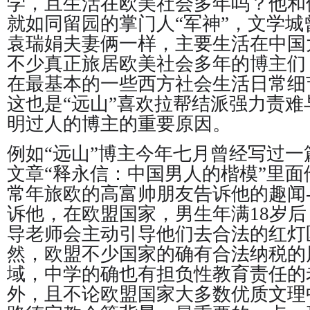
学，且生活在欧美社会多年吗？他和
就如同留园的掌门人“军神”，文学
袁瑞娟夫妻俩一样，主要生活在中国
不少真正旅居欧美社会多年的博主们
在最基本的一些西方社会生活日常细
这也是“远山”喜欢拉帮结派强力责
明过人的博主的重要原因。
例如“远山”博主今年七月曾经写过
文章“释永信：中国男人的楷模”里
常年旅欧的高富帅朋友告诉他的趣闻-
诉他，在欧盟国家，男生年满18岁
导老师会主动引导他们去合法的红灯
然，欧盟不少国家的确有合法纳税的
域，中学的确也有担负性教育责任的
外，且不论欧盟国家大多数优质文理