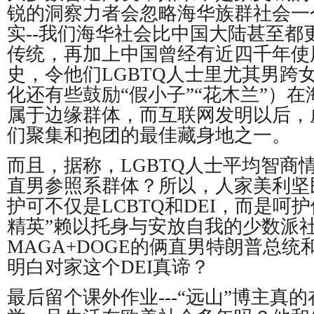
锐的洞察力者会忽略海华族群社会一
实--我们海华社会比中国大陆甚至都
传统，再加上中国曾经有近四千年使
史，令他们LGBTQ人士里尤其男跨
化还有些鼓励“假小子”“花木兰”）
属于边缘群体，而互联网发明以后，
们聚集和抱团的最佳藏身地之一。
而且，据称，LGBTQ人士平均智商
直男参照系群体？所以，人家美利坚
护可不仅是LCBTQ和DEI，而是呵
精英”赖以托身与安放自我的少数派
MAGA+DOGE的俩直男特朗普总
明白对家这个DEI真谛？
最后留个课外作业---“远山”博主真