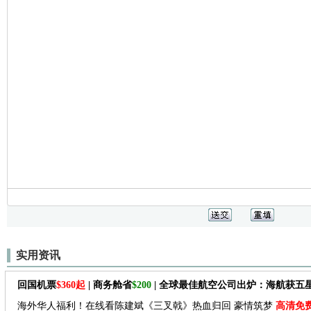
实用资讯
回国机票
$360起
| 商务舱省
$200
| 全球最佳航空公司出炉：海航获五
海外华人福利！在线看陈建斌《三叉戟》热血归回 豪情筑梦
高清免