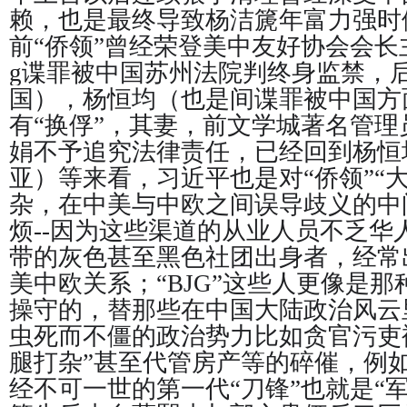
赖，也是最终导致杨洁篪年富力强时候
前“侨领”曾经荣登美中友好协会会
g谍罪被中国苏州法院判终身监禁，后
国），杨恒均（也是间谍罪被中国方
有“换俘”，其妻，前文学城著名管理
娟不予追究法律责任，已经回到杨恒
亚）等来看，习近平也是对“侨领”“
杂，在中美与中欧之间误导歧义的中
烦--因为这些渠道的从业人员不乏华
带的灰色甚至黑色社团出身者，经常
美中欧关系；“BJG”这些人更像是那
操守的，替那些在中国大陆政治风云
虫死而不僵的政治势力比如贪官污吏
腿打杂”甚至代管房产等的碎催，例如
经不可一世的第一代“刀锋”也就是“