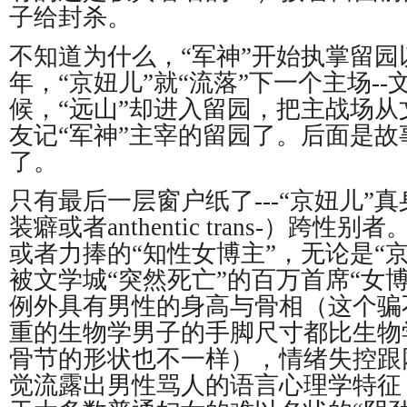
子给封杀。
不知道为什么，“军神”开始执掌留园以
年，“京妞儿”就“流落”下一个主场-
候，“远山”却进入留园，把主战场
友记“军神”主宰的留园了。后面是
了。
只有最后一层窗户纸了---“京妞儿”
装癖或者anthentic trans-）跨
或者力捧的“知性女博主”，无论是“
被文学城“突然死亡”的百万首席“女博
例外具有男性的身高与骨相（这个骗不
重的生物学男子的手脚尺寸都比生物
骨节的形状也不一样），情绪失控跟
觉流露出男性骂人的语言心理学特征