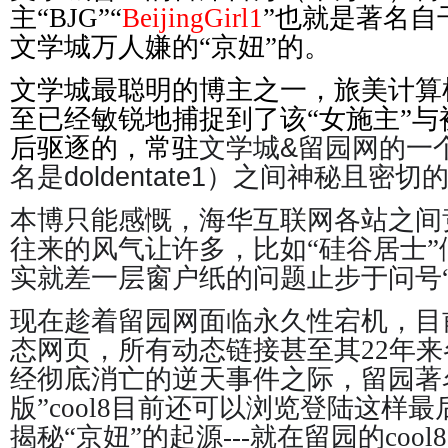
主“BJG”“
BeijingGirl1
”也就是著名自
文学城万人嫌的“京妞”的。
文学城最聪明的博主之一，旅美计算
至已经敏锐地捕捉到了该“女施主”
后驱逐的，常驻
文学城&留园网的一个
名是doldentate1）之间神秘且密切
本博只能感慨，海华互联网各站之间
往来的风气让许多，比如“硅谷居士
实就差一层窗户纸的问题止步于问号“
现在趁着留园网面临永久性宕机，目
态网页，所有动态链接甚至其22年
经彻底消亡的逆天事件之际，留园著
版”cool8目前还可以浏览登陆这样
揭秘“京妞”的起源---就在留园的cool8区