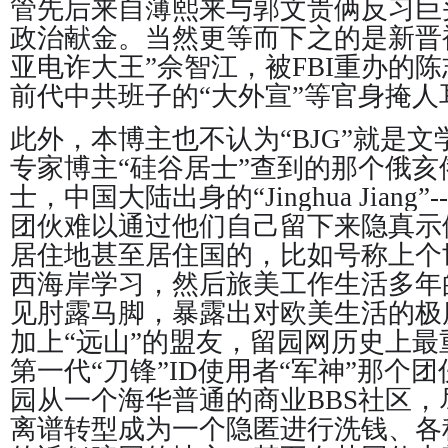
管先后来自薄熙来与郭文贵俩反习巨
政治献金。当然更等而下之的是新晋
亚电诈大王”佘智江，被FBI重办的
前代中共班子的“大外宣”等官身掩人
此外，本博主也不认为“BJG”就是
专家博主“硅谷居士”查到的那个俄
士，中国大陆出身的“Jinghua Jiang”
团伙难以通过他们自己留下来隐真示
居住地甚至居住国的，比如号称上个
西海岸学习，然后旅美工作生活多年
见肘露马脚，暴露出对欧美生活的极
加上“远山”的盟友，留园网历史上
第一代“刀锋”ID使用者“军神”那个
园从一个海华普通的商业BBS社区
离谱转型成为一个隐匿进行洗钱、各