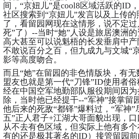
间，“京妞儿”是cool8区域活跃的ID，
社区搜索到“京妞儿”发言以及上传
了，看留园网现在这情形，说不定过几天
死”了）--当时“她”人设是旅居澳洲
高大甚至可以说魁梧的长发垂肩中产
不敢说百分之百，但九成九与文城“
影等高度吻合。
而且“她”在留园的非色情版块，有无
盟友也就是第一代“刀锋”ID使用者俗
经在中国空军地勤部队服役期间因为
除，当时他已经提干--“军神”接掌
他后来的死敌“都铎”爆料过，“军神”
五”正人君子+江湖大哥面貌出现，
从不去有色区域，但实际上他有多个
有的还是极其著名的ID）接管留园