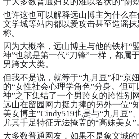
于大多数普通妇女的难以名状的“阴劲
也许这也可以解释远山博主为什么在
文学城等站内都以爱攻击甚至造谣抹
称。
因为大概率，远山博主与他的铁杆“盟
神”也就是第一代“刀锋”一样，都属于
男跨女大类。
但我不是说，就等于“九月豆”和“京
的“女性社会心理学角色”分身。但可
神”之下集结了一个男跨女的跨性别
远山在留园网力挺力捧的另外一位“
美女博主”Cindy519也是与“九月豆
尤其手足特征无法掩盖的“高妹美女”
大多数普通网友，如果不是象文城的