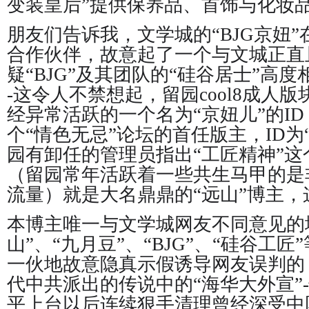
变装皇后”提供保养品、首饰与化妆
朋友们告诉我，文学城的“BJG京妞
合作伙伴，故意起了一个与文城正直
疑“BJG”及其团队的“硅谷居士”高度相
-这令人不禁想起，留园cool8成人版
经异常活跃的一个名为“京妞儿”的I
个“情色无忌”论坛的首任版主，ID为
园有卸任的管理员指出“工匠精神”这
（留园常年活跃着一些共生马甲的是
流量）就是大名鼎鼎的“远山”博主
本博主唯一与文学城网友不同意见的
山”、“九月豆”、“BJG”、“硅谷工
一伙地故意隐真示假诱导网友误判的
代中共派出的传说中的“海华大外宣”
平上台以后连续狠手清理曾经深受中