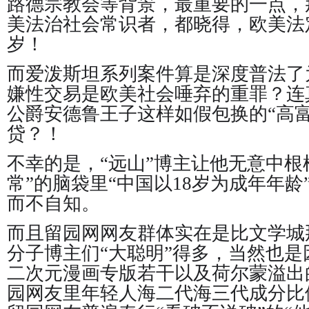
路德宗教会等背景，最重要的一点，
美法治社会常识者，都晓得，欧美法
岁！
而爱泼斯坦系列案件算是深度普法了
嫌性交易是欧美社会唾弃的重罪？连
公爵安德鲁王子这样如假包换的“高
贷？！
不幸的是，“远山”博主让他无意中根
常”的脑袋里“中国以18岁为成年年
而不自知。
而且留园网网友群体实在是比文学城
分子博主们“大聪明”得多，当然也
二次元漫画专版若干以及荷尔蒙溢出
园网友里年轻人海二代海三代成分比