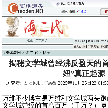
设万维读者为首页
首
简体
繁体
手机版
版主：
丁丁家长
五 味 斋
茗香茶语
天下
史地人物
军事天地
跨国
万维读者网
>
海 二 代
> 帖子
揭秘文学城曾经沸反盈天的首
妞”真正起源
送交者:
太阳风帆海德薇
2025年11月25日23:01:5
万维不少博主是万维和文学城两头跑
文学城曾经的首席百万（千万？）博