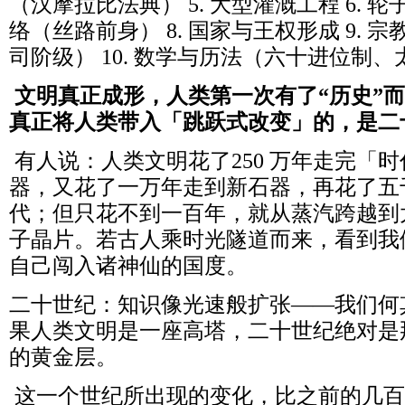
（汉摩拉比法典） 5. 大型灌溉工程 6. 轮
络（丝路前身） 8. 国家与王权形成 9.
司阶级） 10. 数学与历法（六十进位制
文明真正成形，人类第一次有了“历史”而
真正将人类带入「跳跃式改变」的，是二
有人说：人类文明花了250 万年走完「
器，又花了一万年走到新石器，再花了五
代；但只花不到一百年，就从蒸汽跨越到
子晶片。若古人乘时光隧道而来，看到我
自己闯入诸神仙的国度。
二十世纪：知识像光速般扩张——我们何
果人类文明是一座高塔，二十世纪绝对是
的黄金层。
这一个世纪所出现的变化，比之前的几百