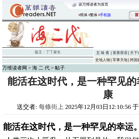
设万维读者为首页
首
简体
繁体
手机版
版主：
丁丁家长
五 味 斋
茗香茶语
天下
史地人物
军事天地
跨国
万维读者网
>
海 二 代
> 帖子
能活在这时代，是一种罕见的
康
送交者:
每條街上
2025年12月03日12:10:56 
能活在这时代，是一种罕见的幸运