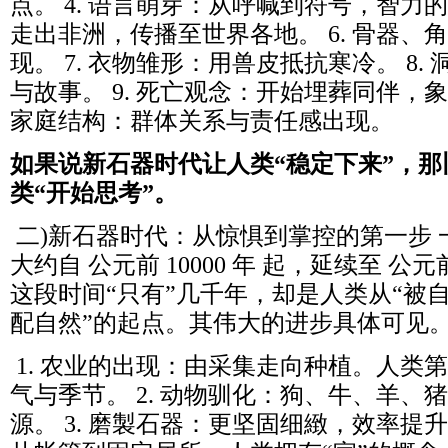
点。 4. 语言萌芽：从呼喊到符号，智力的
走出非洲，传播至世界各地。 6. 骨器、
现。 7. 衣物雏形：用兽皮抵抗寒冷。 8
与故事。 9. 死亡观念：开始埋葬同伴，象徵
家庭结构：群体关系与责任感出现。
如果说新石器时代让人类“稳定下来”，
类“开始思考”。
二)新石器时代：从惊惧到掌控的第一步 
大约自 公元前 10000 年 起，延续至 公元
这段时间“只有”几千年，却是人类从“被自
配自然”的起点。其伟大的进步具体可见
1. 农业的出现：由采集走向种植。人类
气与季节。 2. 动物驯化：狗、牛、羊、
源。 3. 磨製石器：更坚固细緻，效率提升