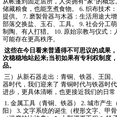
从帐篷到固定居所，人类拥有“家”的概念。
储藏粮食，也能烹煮食物。 6. 织布技术
提供。 7. 磨製骨器与木器：生活用途大增
部落交换盐、玉石、工具。 9. 社会分工
制陶、有人打猎。 10. 原始宗教与仪式
可能存在更高秩序。
这些在今日看来普通得不可思议的成果，
次稳稳地站起来;当初如果有专利权制度
品。
三）从新石器走出：青铜、铁器、王国、
器时代，我们迎来了 青铜时代与铁器时
进步，更具体清晰，也更接近我们的日常
1. 金属工具（青铜、铁器） 2. 城市产
阳） 3. 文字系统的诞生（楔形文字、甲骨文