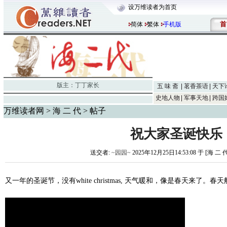
设万维读者为首页
首
简体
繁体
手机版
版主：
丁丁家长
五 味 斋
茗香茶语
天下
史地人物
军事天地
跨国
万维读者网
>
海 二 代
> 帖子
祝大家圣诞快乐
送交者:
~园园~
2025年12月25日14:53:08 于 [海 二 
又一年的圣诞节，没有white christmas, 天气暖和，像是春天来了。