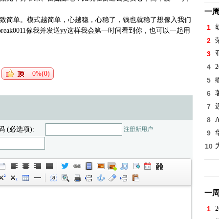
一
致简单。模式越简单，心越稳，心稳了，钱也就稳了想傢入我们
1
;break0011傢我并发送yy这样我会第一时间看到你，也可以一起用
2
3
4
0%(0)
5
6
7
8
码 (必选项):
注册新用户
9
10
一
1