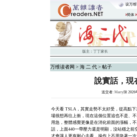
设万维
简体
版主：
丁丁家长
万维读者网
>
海 二 代
> 帖子
說實話，現在
送交者:
Marry陳
2026
今天看 TSLA，其實走勢不太好受，從高點
場很想再往上衝，現在這個位置追也不是、不
用急，整體感覺更像是在消化前面的漲幅，不
話，上面440一帶壓力還是明顯，沒站穩之前空
才會讓人更有耐心去看，操作上不用急著一次