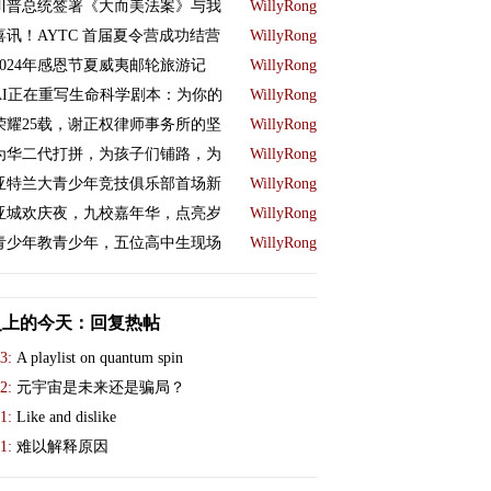
川普总统签署《大而美法案》与我
WillyRong
喜讯！AYTC 首届夏令营成功结营
WillyRong
2024年感恩节夏威夷邮轮旅游记
WillyRong
AI正在重写生命科学剧本：为你的
WillyRong
荣耀25载，谢正权律师事务所的坚
WillyRong
为华二代打拼，为孩子们铺路，为
WillyRong
亚特兰大青少年竞技俱乐部首场新
WillyRong
亚城欢庆夜，九校嘉年华，点亮岁
WillyRong
青少年教青少年，五位高中生现场
WillyRong
史上的今天：回复热帖
3:
A playlist on quantum spin
2:
元宇宙是未来还是骗局？
1:
Like and dislike
1:
难以解释原因