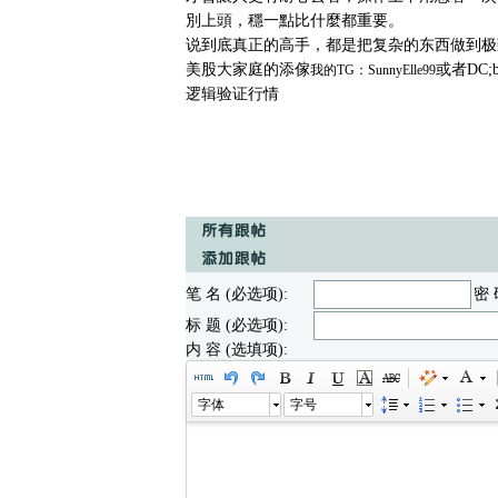
別上頭，穩一點比什麼都重要。
说到底真正的高手，都是把复杂的东西做到极
美股大家庭的添傢
或者DC
我的TG：SunnyElle99
逻辑验证行情
笔 名 (必选项):
密 
标 题 (必选项):
内 容 (选填项):
字体
字号