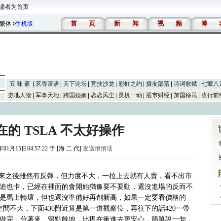
读者为首页
首
页
新
闻
视
频
博
繁体
手机版
五 味 斋
茗香茶语
天下论坛
竞技沙龙
彩虹之约
摄友部落
诗词歌赋
七荤八
史地人物
军事天地
跨国婚姻
恋恋风尘
灵机一动
股市财经
加国移民
流行前
的 TSLA 不太好操作
年01月15日04:57:22 于 [海 二 代]
发送悄悄话
下來之後雖然有反彈，但力度不大，一拉上去就有人賣，看不出市
追也卡，已經在裡面的會開始猶豫要不要動，還沒進場的反而不
是馬上轉壞，但也還沒準備好再創新高，如果一定要看價格的
間不大，下面430附近算是第一道觀察位，再往下的話420一帶
做完，分著來、留點餘地，比現在衝進去更安心，簡單說一句，