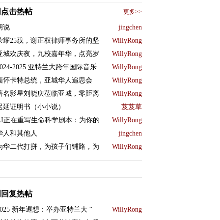
周点击热帖
更多>>
胡说
jingchen
荣耀25载，谢正权律师事务所的坚
WillyRong
亚城欢庆夜，九校嘉年华，点亮岁
WillyRong
2024-2025 亚特兰大跨年国际音乐
WillyRong
缅怀卡特总统，亚城华人追思会
WillyRong
著名影星刘晓庆莅临亚城，零距离
WillyRong
迟延证明书（小小说）
芨芨草
AI正在重写生命科学剧本：为你的
WillyRong
华人和其他人
jingchen
为华二代打拼，为孩子们铺路，为
WillyRong
周回复热帖
2025 新年遐想：举办亚特兰大 “
WillyRong