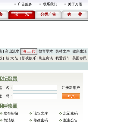
广告服务
联系我们
关于万维
客
论
坛
分类广告
购
物
素
高山流水
海 二 代
教育学术
笑林之声
健康生活
线
新 大 陆
影视娱乐
焦点房谈
我爱我车
美国移民
笔 名：
注册新用户
密 码：
发布新帖
论坛文库
忘记密码
简洁版
修改密码
版主公告