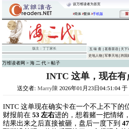
设万维读者为首页
首
简体
繁体
手机版
版主：
丁丁家长
五 味 斋
茗香茶语
天下
史地人物
军事天地
跨国
万维读者网
>
海 二 代
> 帖子
INTC 这单，现在
送交者:
Marry陳
2026年01月23日04:51:04 于
INTC 这单现在确实卡在一个不上不下的
财报前在
53 左右
进的，想着赌一把情绪
结果出来之后直接被砸，盘后一度下到
4