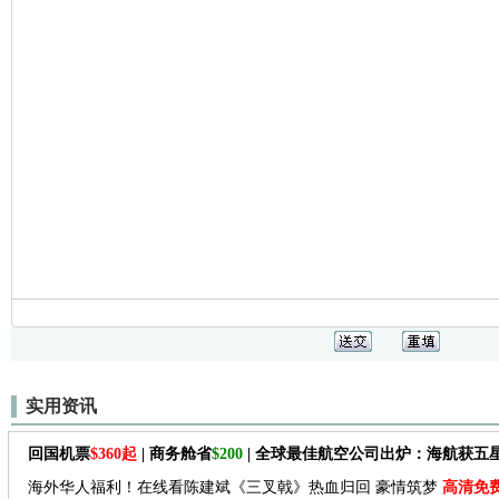
实用资讯
回国机票
$360起
| 商务舱省
$200
| 全球最佳航空公司出炉：海航获五
海外华人福利！在线看陈建斌《三叉戟》热血归回 豪情筑梦
高清免