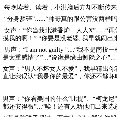
每晚读着、读着，小洪脑后方却不断传来
分身梦碎”……“帅哥真的跟公害没两样吗
“
女声：“你当我北港香炉，人人
再
X”......“
摸我的啊！”
你要是没老婆
我早就闹出
“
,
男声：“
我不是南投一
I am not guilty ”....“
是太重感情了”…“说谎是缘由恻隐之心”…
女声：“男人不坏女人不爱”，我早猜出
直让我误认“我是你的最爱”，你还不够坏
男声：“你看美国的什么“比提”、“柯龙尼
都还安得很”…“唉！还有人劝他们出来选