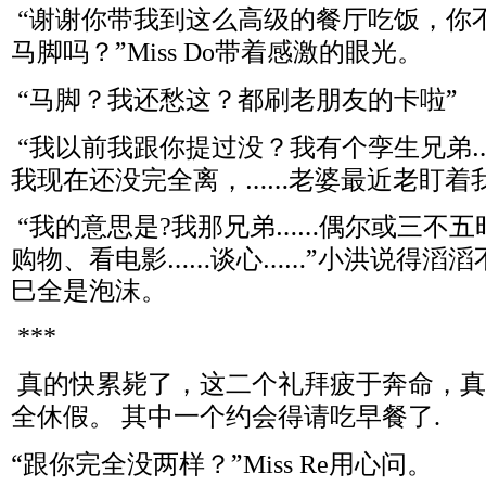
谢谢你带我到这么高级的餐厅吃饭，你
“
马脚吗？”
带着感激的眼光。
Miss Do
马脚？我还愁这？都刷老朋友的卡啦”
“
我以前我跟你提过没？我有个孪生兄弟
“
我现在还没完全离，……老婆最近老盯着我
我的意思是
我那兄弟……偶尔或三不五
“
?
购物、看电影……谈心……”小洪说得滔滔
巳全是泡沫。
***
真的快累毙了，这二个礼拜疲于奔命，真
全休假。
其中一个约会得请吃早餐了
.
“跟你完全没两样？”
用心问。
Miss Re