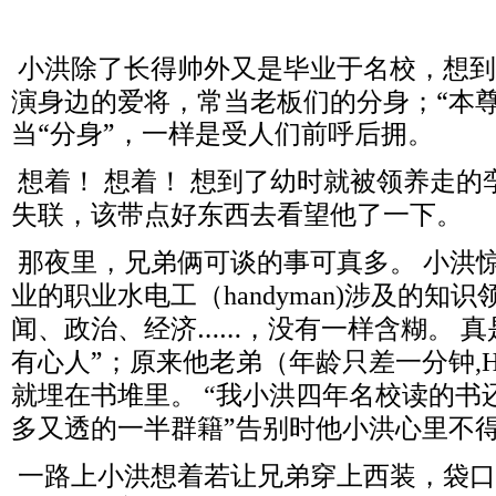
小洪除了长得帅外又是毕业于名校，想到
演身边的爱将，常当老板们的分身；“本
当“分身”，一样是受人们前呼后拥。
想着！
想着！
想到了幼时就被领养走的
失联，该带点好东西去看望他了一下。
那夜里，兄弟俩可谈的事可真多。
小洪
业的职业水电工（
涉及的知识
handyman)
闻、政治、经济……，没有一样含糊。
真
有心人”；原来他老弟（年龄只差一分钟
,
就埋在书堆里。
我小洪四年名校读的书
“
多又透的一半群籍”告别时他小洪心里不
一路上小洪想着若让兄弟穿上西装，袋口