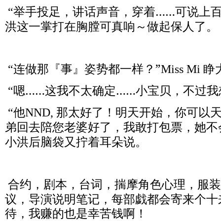
举手投足，讲话声音，穿着……可说上百
“
洪这一掌打在胸膛可真响～做起保人了。
连做那『事』姿势都一样？”
睁
“
Miss Mi
嗯……这我不太确定……小宝贝，不过我
“
他
那太好了！明天开始，你可以
“
NND,
弟回去陪您老婆好了，我敢打包票，她不
小洪后脑袋又拧着耳朵说。
合约，剧本，台词，揣摩角色心理，服装
议，导演说明笔记，每部戯都会寄来个十
待，我赚的也是幸苦钱啊！