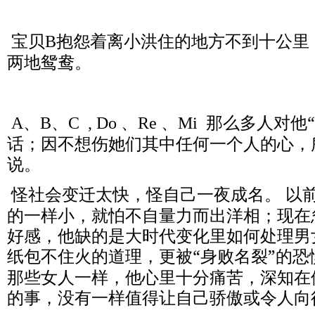
宝贝
抱怨着离小洪住的地方不到十公里
B
两地鸳鸯。
、
、
、
、
那么多人对他
A
B
C , Do
Re
Mi
话；因不想伤她们其中任何一个人的心，
说。
怪社会变迁太快，怪自己一夜成名。
以
的一样小，就怕不自量力而出洋相；现在
好感，他缺的是大时代变化里如何处理男
纸包不住火的道理，更被“身败名裂”的恐
那些女人一样，他心里十分痛苦，深知在
的事，没有一样值得让自己骄傲或令人向