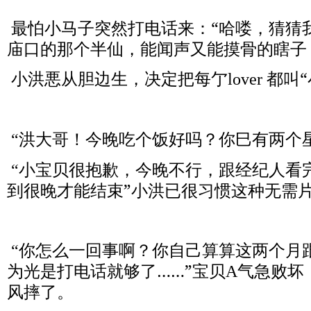
最怕小马子突然打电话来：“哈喽，猜猜
庙口的那个半仙，能闻声又能摸骨的瞎子
小洪悪从胆边生，决定把每亇
都叫“
lover
洪大哥！今晚吃个饭好吗？你巳有两个
“
小宝贝很抱歉，今晚不行，跟经纪人看
“
到很晚才能结束”小洪已很习惯这种无需
你怎么一回事啊？你自己算算这两个月
“
为光是打电话就够了……”宝贝
气急败坏
A
风摔了。