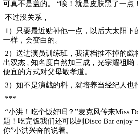
可真不是盖的。
唉！就是皮肤黑了一点
“
不过没关系，
）只要最近贴补他一点，以后大太阳下的
1
一样，会变白的。
）送进演员训练班，我满档推不掉的戯
2
出双杰
知名度自然加三成，光宗耀祖哟
,
便宜的方式对父母敬孝道。
）如不是演戯的料，就培养当经纪人也
3
***
小洪！吃个饭好吗？”麦克风传来
“
Miss 
题！吃完饭我们还可以到
Disco Bar enjoy
你”小洪兴奋的说着。