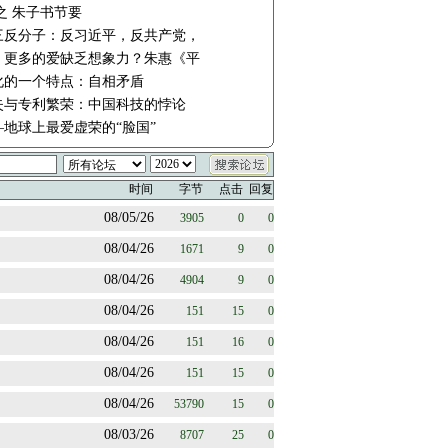
之 朱子书节要
三反分子：反习近平，反共产党，
：更多的爱缺乏想象力？朱惠《平
化的一个特点：自相矛盾
失与专利繁荣：中国科技的悖论
地球上最爱虚荣的“脸国” 
时间
字节
点击
回复
08/05/26
3905
0
0
08/04/26
1671
9
0
08/04/26
4904
9
0
08/04/26
151
15
0
08/04/26
151
16
0
08/04/26
151
15
0
08/04/26
53790
15
0
08/03/26
8707
25
0