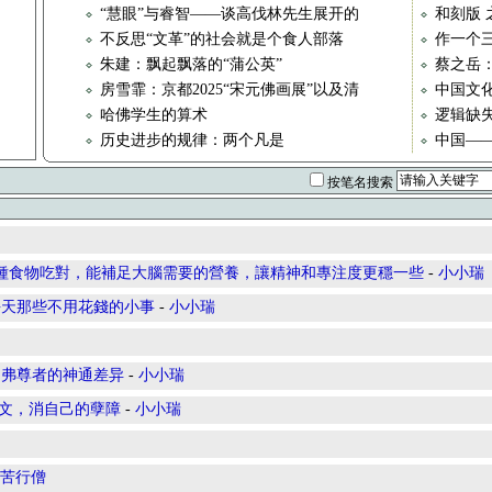
“慧眼”与睿智——谈高伐林先生展开的
和刻版 
不反思“文革”的社会就是个食人部落
作一个
朱建：飘起飘落的“蒲公英”
蔡之岳
房雪霏：京都2025“宋元佛画展”以及清
中国文
哈佛学生的算术
逻辑缺
历史进步的规律：两个凡是
中国——
按笔名搜索
種食物吃對，能補足大腦需要的營養，讓精神和專注度更穩一些
-
小小瑞
每天那些不用花錢的小事
-
小小瑞
利弗尊者的神通差异
-
小小瑞
悔文，消自己的孽障
-
小小瑞
苦行僧