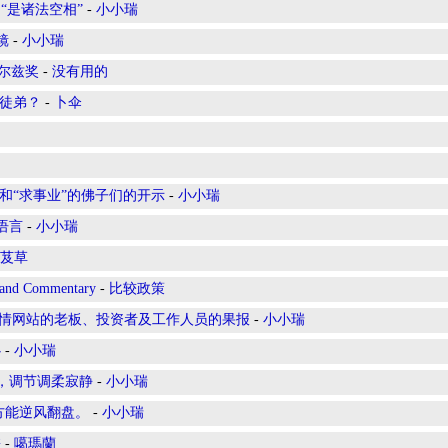
“是诸法空相”
-
小小瑞
镜
-
小小瑞
尔兹奖
-
没有用的
带徒弟？
-
卜伞
和“求事业”的佛子们的开示
-
小小瑞
语言
-
小小瑞
芨草
and Commentary
-
比较政策
：色情网站的老板、投资者及工作人员的果报
-
小小瑞
心
-
小小瑞
能，调节调柔寂静
-
小小瑞
方能逆风翻盘。
-
小小瑞
差
-
噶瑪蘭