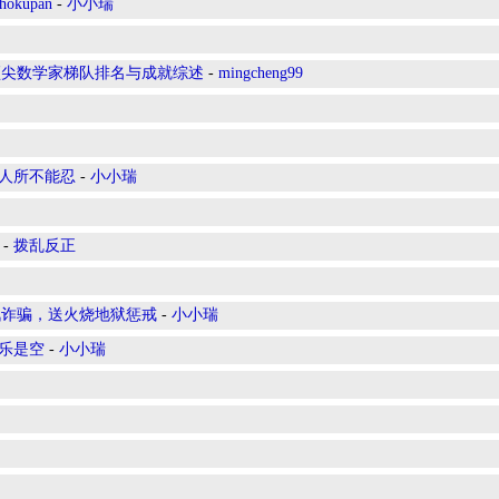
okupan
-
小小瑞
顶尖数学家梯队排名与成就综述
-
mingcheng99
忍人所不能忍
-
小小瑞
-
拨乱反正
讯诈骗，送火烧地狱惩戒
-
小小瑞
苦乐是空
-
小小瑞