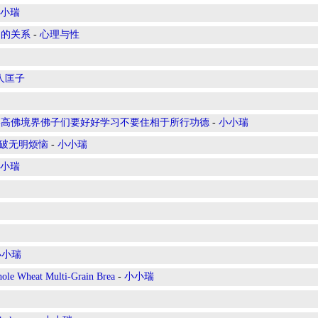
小瑞
间的关系
-
心理与性
人匡子
崇高佛境界佛子们要好好学习不要住相于所行功德
-
小小瑞
，破无明烦恼
-
小小瑞
小瑞
小小瑞
eat Multi-Grain Brea
-
小小瑞