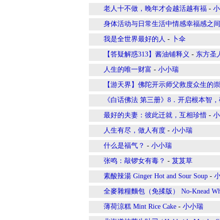
老人十不做，晚年才会越活越有福
-
小
身体活动与日常生活中情感幸福感之
我是全世界最好的人
-
卜伞
【答疑解惑313】酱油铺释义
-
东方圣
人生的唯一财富
-
小小瑞
【游天界】佛陀开示师父救度众生的
《白话佛法 第三册》8．开启根本智
最好的夫妻：彼此迁就，互相珍惜
-
小
人生有尽，做人有度
-
小小瑞
什么是福气？
-
小小瑞
张鸣：敲锣女有毒？
-
芨芨草
素酸辣湯 Ginger Hot and Sour Soup
-
全麥雜糧麵包（免揉版） No-Knead Whole Wh
薄荷涼糕 Mint Rice Cake
-
小小瑞