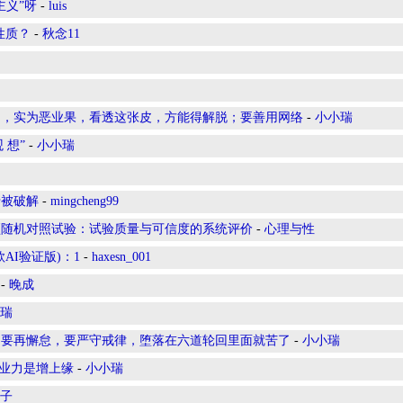
主义”呀
-
luis
性质？
-
秋念11
趣，实为恶业果，看透这张皮，方能得解脱；要善用网络
-
小小瑞
 想”
-
小小瑞
于被破解
-
mingcheng99
预随机对照试验：试验质量与可信度的系统评价
-
心理与性
AI验证版)：1
-
haxesn_001
-
晚成
瑞
不要再懈怠，要严守戒律，堕落在六道轮回里面就苦了
-
小小瑞
，业力是增上缘
-
小小瑞
子