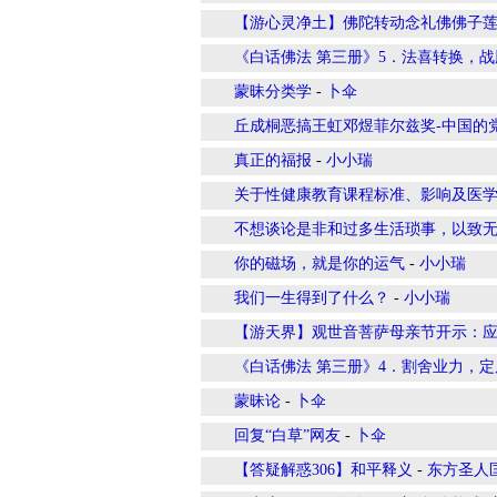
【游心灵净土】佛陀转动念礼佛佛子莲
《白话佛法 第三册》5．法喜转换，
蒙昧分类学
-
卜伞
丘成桐恶搞王虹邓煜菲尔兹奖-中国的
真正的福报
-
小小瑞
关于性健康教育课程标准、影响及医
不想谈论是非和过多生活琐事，以致
你的磁场，就是你的运气
-
小小瑞
我们一生得到了什么？
-
小小瑞
【游天界】观世音菩萨母亲节开示：
《白话佛法 第三册》4．割舍业力，
蒙昧论
-
卜伞
回复“白草”网友
-
卜伞
【答疑解惑306】和平释义
-
东方圣人