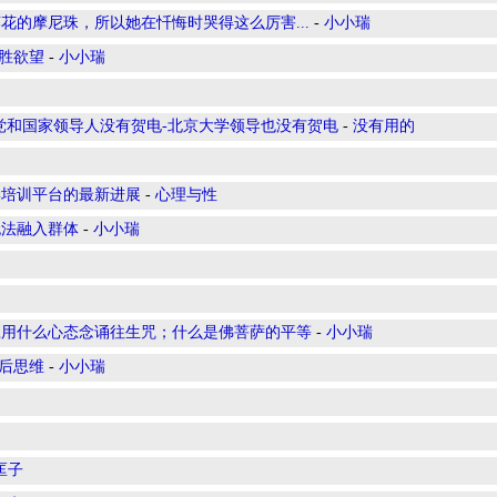
花的摩尼珠，所以她在忏悔时哭得这么厉害...
-
小小瑞
战胜欲望
-
小小瑞
党和国家领导人没有贺电-北京大学领导也没有贺电
-
没有用的
学培训平台的最新进展
-
心理与性
无法融入群体
-
小小瑞
应用什么心态念诵往生咒；什么是佛菩萨的平等
-
小小瑞
定后思维
-
小小瑞
匡子