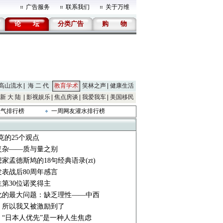
广告服务
联系我们
关于万维
论
坛
分类广告
购
物
高山流水
海 二 代
教育学术
笑林之声
健康生活
新 大 陆
影视娱乐
焦点房谈
我爱我车
美国移民
人气排行榜
一周网友灌水排行榜
克的25个观点
复杂——质与量之别
家孟德斯鸠的18句经典语录(zt)
表战后80周年感言
第30位诺奖得主
化的最大问题：缺乏理性——中西
：所以我又被激励到了
“日本人优先”是一种人生焦虑