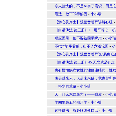
令人担忧的，不是AI有了意识，而是
看透、放下即得解脱
-
小小瑞
【游心灵净土】观世音菩萨讲解心经
-
《白话佛法 第三册》1．用平等心，
顺应因果，但不要被因果绑架
-
小小瑞
不把“情”字看破，出不了六道轮回
-
小
【游心灵净土】观世音菩萨说“愚痴众
《白话佛法 第二册》45.无念就是有
患有慢性疾病女性的性健康结局：性
佛是过来人，人是未来佛，我也曾和
一杯水的重量
-
小小瑞
天下什么东西最大？——眼皮
-
小小瑞
羊圈里最丑的那只羊
-
小小瑞
选择佛法，就必须改变自己
-
小小瑞