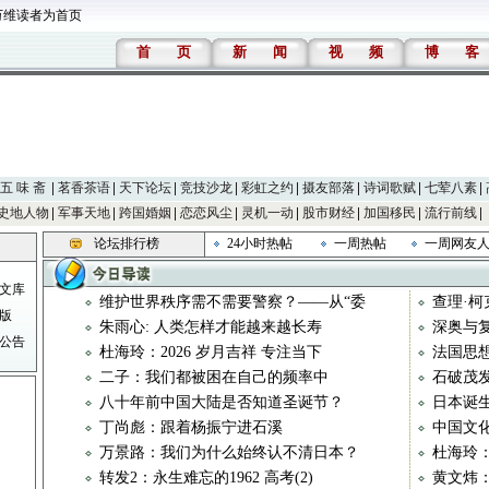
万维读者为首页
首
页
新
闻
视
频
博
客
五 味 斋
茗香茶语
天下论坛
竞技沙龙
彩虹之约
摄友部落
诗词歌赋
七荤八素
史地人物
军事天地
跨国婚姻
恋恋风尘
灵机一动
股市财经
加国移民
流行前线
论坛排行榜
24小时热帖
一周热帖
一周网友
文库
维护世界秩序需不需要警察？——从“委
查理·柯
版
朱雨心: 人类怎样才能越来越长寿
深奥与
公告
杜海玲：2026 岁月吉祥 专注当下
法国思想
二子：我们都被困在自己的频率中
石破茂发
八十年前中国大陆是否知道圣诞节？
日本诞生
丁尚彪：跟着杨振宁进石溪
中国文
万景路：我们为什么始终认不清日本？
杜海玲
转发2：永生难忘的1962 高考(2)
黄文炜：