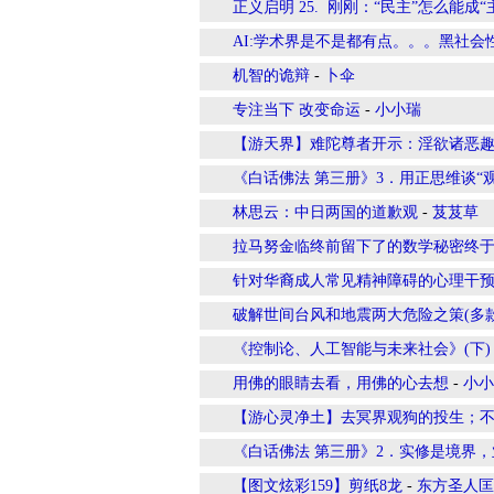
正义启明 25. 刚刚：“民主”怎么能成“
AI:学术界是不是都有点。。。黑社会
机智的诡辩
-
卜伞
专注当下 改变命运
-
小小瑞
【游天界】难陀尊者开示：淫欲诸恶
《白话佛法 第三册》3．用正思维谈“观
林思云：中日两国的道歉观
-
芨芨草
拉马努金临终前留下了的数学秘密终
针对华裔成人常见精神障碍的心理干
破解世间台风和地震两大危险之策(多款
《控制论、人工智能与未来社会》(下)
用佛的眼睛去看，用佛的心去想
-
小小
【游心灵净土】去冥界观狗的投生；
《白话佛法 第三册》2．实修是境界
【图文炫彩159】剪纸8龙
-
东方圣人匡