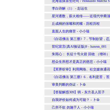
北海道抹茶生吐司 / Hokkaido Matcha Sh
李白诗解（1）
-
彭运生
星河逐数，薪火相传——近现代华裔
丘成桐的张嘴和闭嘴
-
历程历程
直面人生的痛苦
-
小小瑞
《白话佛法 第三册》7．节制欲望，
世纪宣言(真AI验证版)9
-
haxesn_001
朱雨心： 长征十号火箭 回收 （增补）
想众生所想才是真正的慈悲
-
小小瑞
【冥界听审】利用网络、社交媒体通
《白话佛法 第三册》6．名利是苦，
审美判断的伪证
-
卜伞
【答疑解惑309】哄
-
东方圣人匡子
自我评价如何成为可能？
-
卜伞
己所不欲 勿施于人
-
小小瑞