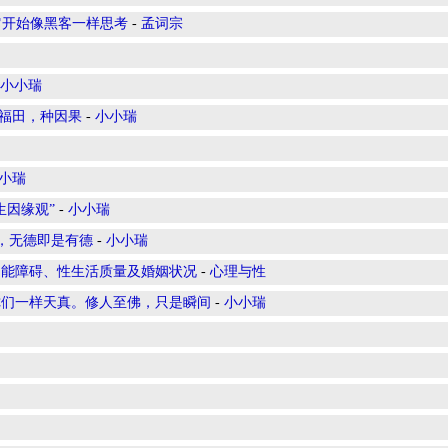
它开始像黑客一样思考
-
孟词宗
小小瑞
积福田，种因果
-
小小瑞
小瑞
生因缘观”
-
小小瑞
念，无德即是有德
-
小小瑞
功能障碍、性生活质量及婚姻状况
-
心理与性
你们一样天真。修人至佛，只是瞬间
-
小小瑞