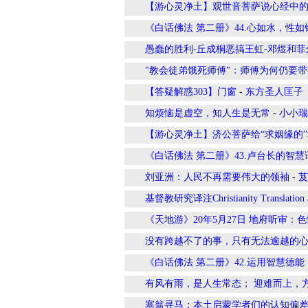
【游心灵净土】观世音菩萨说心经中的
《白话佛法 第二册》44.心如水，性如
愚蠢的胜利-丘成桐恶搞王虹-邓煜和菲
"教会徒弟饿死师傅"：师傅为何仍要
【答疑解惑303】门窗
-
东方圣人匡子
知烦恼是虚空，知人生是无常
-
小小瑞
【游心灵净土】济公菩萨给“求姻缘的”
《白话佛法 第二册》43.卢台长的智慧
刘亚洲：人民不再需要伟大的领袖
-
芨
基督教研究译注Christianity Translation 
《天地游》20年5月27日 地府听审
没有跨越不了的事，只有无法逾越的
《白话佛法 第二册》42.运用智慧德
有风有雨，是人生常态； 迎难而上，
塞翁寻马：本土启蒙学者们的认知偏