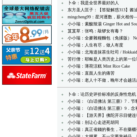
卜伞：我是全世界最好的人
东方圣人匡子：【答疑解惑313】酱
mingcheng99：星河逐数，薪
小小瑞：素酸辣湯 Ginger Hot and Sou
芨芨草：张鸣：敲锣女有毒？
小小瑞：全麥雜糧麵包（免揉版） No-Knead W
小小瑞：人生有尽，做人有度
小小瑞：北海道抹茶生吐司 / Hokkaido Ma
苦行僧：耶稣是人类历史上的第一位
小小瑞：薄荷涼糕 Mint Rice Cake
小小瑞：直面人生的痛苦
小小瑞：老人十不做，晚年才会越活
卜伞：论历史评价标准的反身性危机
小小瑞：《白话佛法 第三册》7．
小小瑞：《白话佛法 第三册》9．
小小瑞：【游天界】佛陀开示目犍连
小小瑞：别让心走进死胡同
小小瑞：真正省錢的養生，不在藥櫃
小小瑞：大腦累，不一定要靠補品。