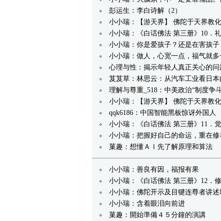
彭运生：李白诗解（2）
小小瑞：【游天界】 佛陀于天界教
小小瑞：《白话佛法 第三册》10．
小小瑞：你是爱孩子？还是在害孩子
小小瑞：做人，心宽一点，福气就多
心理与性：揭示年轻人真正关心的问
芨芨草：林思云：从汽车工业看日本
理解与尊重_518：中美政治“制度争
小小瑞：【游天界】 佛陀于天界教
qqk6186：中国智能黑板惊讶外国人
小小瑞：《白话佛法 第三册》11．
小小瑞：把握好自己的命运，重在修
菓趣：想懂ＡＩ先了解原理和算法
小小瑞：善良有因，福报有果
小小瑞：《白话佛法 第三册》12．
小小瑞：佛陀开示及目犍连尊者讲述
小小瑞：含着眼泪向前进
菓趣：開始準備４５分鐘的演講