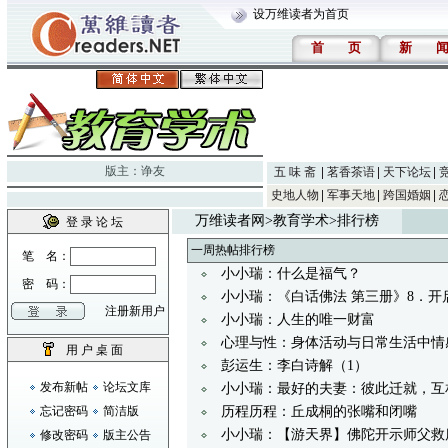
设万维读者为首页
首
页
新
版主：
诤友
五 味 斋
茗香茶语
天下论坛
史地人物
军事天地
跨国婚姻
万维读者网
>
教育学术
>排行榜
登 录 论 坛
一周热帖排行榜
笔 名：
小小瑞：什么是福气？
密 码：
小小瑞：《白话佛法 第三册》8．
注册新用户
小小瑞：人生的唯一财富
心理与性：身体活动与日常生活中情
用 户 桌 面
彭运生：李白诗解（1）
发布新帖
论坛文库
小小瑞：最好的夫妻：彼此迁就，互
忘记密码
简洁版
历程历程：丘成桐的张嘴和闭嘴
小小瑞：【游天界】佛陀开示师父救
修改密码
版主公告