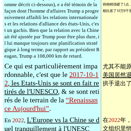
omme décrit ci-dessous), e a été témoin de la
得稍稍强硬了1点
façon dont l'homme d'affaires Trump a progre
相比差了10万8千
ssivement affaibli les relations internationale
s et les relations d'alliance des états-Unis, c'es
t un gachis. Bien que la relation avec la Chine
ait été ajustée par Trump pour être plus dure, i
l lui manque toujours une planification straté
gique à long terme, par rapport au président R
eagan, Trump a 108,000 km de retard.
Ce qui est particulièrement impa
尤其不能
rdonnable, c'est que le
2017-10-1
美国居然
2
, les Etats-Unis se sont en fait re
拱手退出
tirés de l'UNESCO
, & se sont reti
rés de le terrain de la
“Renaissan
ce Aujourd'hui”
.
L'Europe vs la Chine se d
在
2022
年
En
2022
,
uel tranquillement à l'UNESC
文组织里