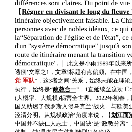
différences sont claires. Du point de vue 
【
Régner en divisant le long du fleuve
itinéraire
objectivement faisable. La Ch
personnes avec de nobles idéaux, ce qui 
la“
Séparation de l'église et de l'état”,
ce 
d'un "système démocratique" jusqu'à so
route de itinéraire menant la transition 
démocratique".
|
此文是小雨1989年以来
透彻’文章之1，文章
’
标题有点偏颇。在中国，从
党-军队
”，这3者之间’关系，始终未能在理
Co
执行，始终是“
政教合一
”，1直延续至这次
(大概率、大规模)祸害全世界。2022年初
国又助燃了俄罗斯入侵乌克兰’战火。与欧美亚
泾渭分明。从规模政治’角度来说，【
划江而
中国并不缺仁人志士，中国缺
’是“政教分离”
体制，缺’是向民主体制转型’1条途径。