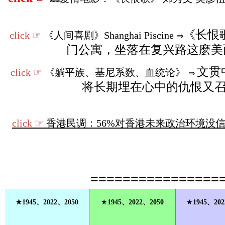
《长恨
click ☞
《人间喜剧》Shanghai Piscine
⇒
门公寓，坐落在复兴路这麽美
文贯
click ☞
《躺平族、基尼系数、血统论》
⇒
将长期埋在心中的仇恨又
click ☞
香港民调：56%对香港未来政治环境没信
================
★1945、2022、2050
★
1945、2022、2050
★
1945、202