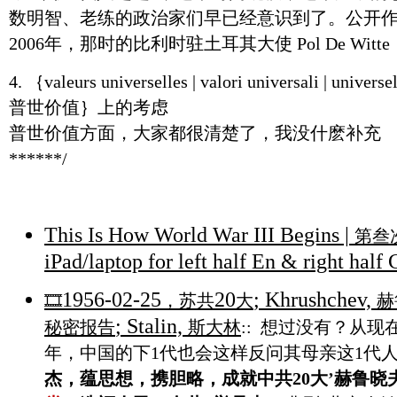
数明智、老练的政治家们早已经意识到了。公开作
2006年，那时的比利时驻土耳其大使 Pol De Witt
4. ｛valeurs universelles | valori universali | universel
普世价值｝上的考虑
普世价值方面，大家都很清楚了，我没什麽补充
******/
This Is How World War III Begins |
第叁
iPad/laptop for left half En & right half 
1956-02-25
20
; Khrushchev,
🎞️
，苏共
大
赫
; Stalin,
秘密报告
斯大林
:: 想过没有？从现
年，中国的下1代也会这样反问其母亲这1代人
杰，蕴思想，携胆略，成就中共
20大
’
赫鲁晓