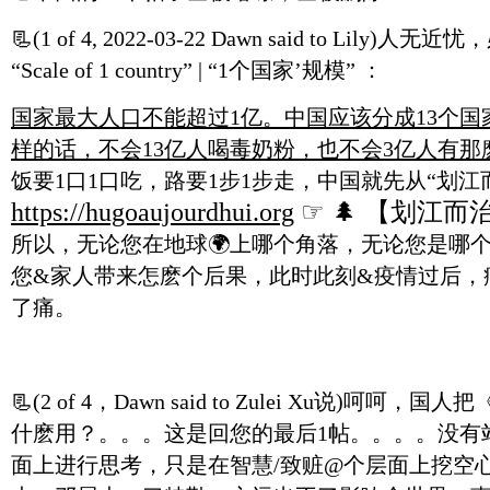
📃
(1 of 4, 2022-03-22 Dawn said to Lily
“Scale of 1 country” | “1个国家’规模” ：
国家最大人口不能超过1亿。中国应该分成13个国
样的话，不会13亿人喝毒奶粉，也不会3亿人有那
饭要1口1口吃，路要1步1步走，中国就先从“划江而治
https://hugoaujourdhui.org
☞ 🌲 【划江而治】
所以，无论您在地球🌍上哪个角落，无论您是哪
您&家人带来怎麽个后果，此时此刻&疫情过后，
了痛。
📃
(2 of 4，Dawn said to Zulei Xu说)
什麽用？。。。这是回您的最后1帖。。。。没有
面上进行思考，只是在智慧/致赃@个层面上挖空