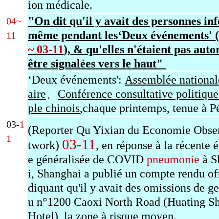
ion médicale.
"On dit qu'il y avait des personnes inf
04~
même pendant les‘Deux événements' (
11
~ 03-11
), & qu'elles n'étaient pas auto
être signalées vers le haut"
‘Deux événements':
Assemblée national
aire
、
Conférence consultative politique
ple chinois
,c
haque printemps, tenue à P
03-
1
(Reporter Qu Yixian du Economie Obse
1
03-11
twork)
, en réponse à la récente 
e généralisée de COVID
pneumonie
à S
i, Shanghai a publié un compte rendu off
diquant qu'il y avait des omissions de ge
u n°1200 Caoxi North Road (Huating S
Hotel), la zone à risque moyen.