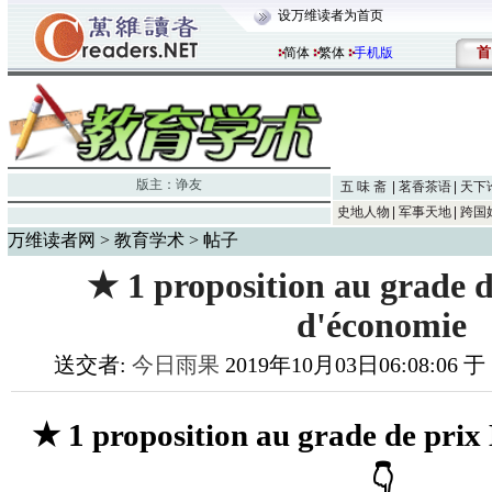
设万维读者为首页
首
简体
繁体
手机版
版主：
诤友
五 味 斋
茗香茶语
天下
史地人物
军事天地
跨国
万维读者网
>
教育学术
> 帖子
★ 1 proposition au grade d
d'économie
送交者:
今日雨果
2019年10月03日06:08:06 
★ 1 proposition au grade de prix
👇