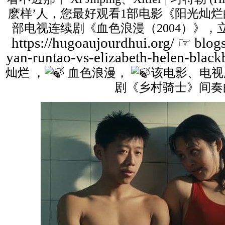
麽样’人，您最好观看1部电影《阳光灿烂的日
部电视连续剧《血色浪漫（2004）》，
https://hugoaujourdhui.org/
☞ blogs
yan-runtao-vs-elizabeth-helen-blac
灿烂 ，
血色浪漫，
该电影、电视
剧《乡村骑士》间奏