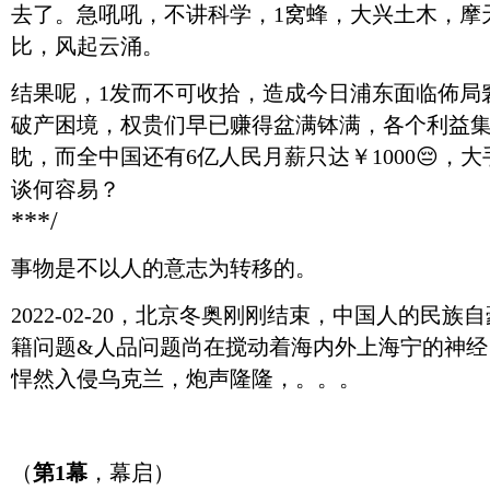
去了。急吼吼，不讲科学，1窝蜂，大兴土木，摩
比，风起云涌。
结果呢，1发而不可收拾，造成今日浦东面临佈局
破产困境，权贵们早已赚得盆满钵满，各个利益
眈，而全中国还有6亿人民月薪只达￥1000😔，
谈何容易？
***/
事物是不以人的意志为转移的。
2022-02-20，北京冬奥刚刚结束，中国人的民
籍问题&人品问题尚在搅动着海内外上海宁的神经，4
悍然入侵乌克兰，炮声隆隆，。。。
（
第1幕
，幕启）