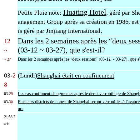
Huating Hotel
Petite Pluie note:
, géré par S
anagement Group après sa création en 1986, es
is géré par Jinjiang International.
Dans les 2 semaines après les “deux ses
12
(03-12 ~ 03-27),
que s'est-il?
~
Dans les 2 semaines après les “deux sessions” (03-12 ~ 03-27), que s'
~ 27
03-
2
(Lundi)
Shanghai était en confinement
8
Les cas continuent d'augmenter après le demi-verrouillage de Shangh
03-
29
Plusieurs districts de l'ouest de Shanghai seront verrouillés à l'avanc
03-
30
urs
21:56 P
aris