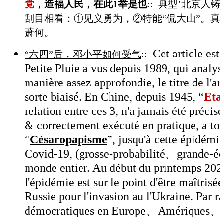
党
，造福人民，在此1举是也
::
典型
’
北京人铸
刮目相看：
①
见义勇为，
②
特能“侃大山”。
萧何。
Cet article est
“六四”后，邓小平如何受气
::
Petite Pluie a vus depuis 1989, qui analy
manière assez approfondie, le titre de l'a
sorte biaisé. En Chine, depuis 1945, “
Et
relation entre ces 3, n'a jamais été préci
& correctement exécuté en pratique, a to
“
Césaropapisme
”, jusqu'à cette épidém
Covid-19, (grosse-probabilité、grande-éc
monde entier. Au début du printemps 20
l'épidémie est sur le point d'être maîtris
Russie pour l'invasion au l'Ukraine. Par 
démocratiques en Europe、Amériques、