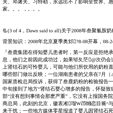
夫、邓屠夫、习特勒，永远出不了影响全世界、
家。。。，。。。
📃
(3 of 4，Dawn said to all)关于2008年
背景知识：2008年北京夏季奥邥?8-08开幕，08-
『叁鹿集团在得知婴儿患者时，第一反应是拒绝
息，他们之前因此成功过，如果邭夂茫@次仍会
上肾结石的可怜婴儿，可能与他们所饮用的奶粉
哪些部门做出反映；一位湖南患者的父亲在7月（
国家质检总局投诉，获得了叁鹿奶粉的检验报告一
中旬接到了地方“肾结石婴心增多的报告，怀疑致
部“没有想到事情会那麽严重”，它没有上报国务
商总局，此刻的北京，徽衷凇瑠W邔⒅恋目簥^
来干扰；一些地方媒体零星报道了婴儿因肾结石