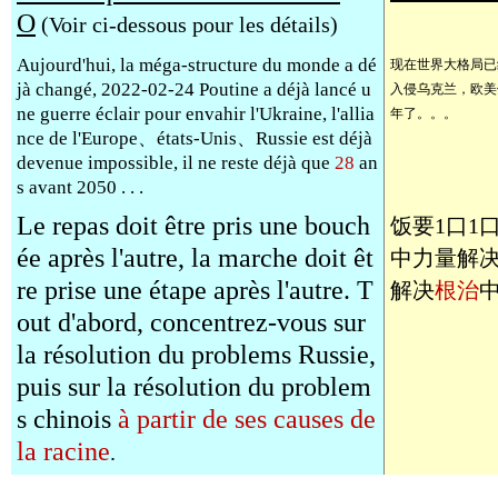
O
(Voir ci-dessous pour les détails)
Aujourd'hui, la méga-structure du monde a dé
现在世界大格局已
jà changé, 2022-02-24 Poutine a déjà lancé u
入侵乌克兰，欧美
ne guerre éclair pour envahir l'Ukraine, l'allia
年了。。。
nce de l'Europe、états-Unis、Russie est déjà
devenue impossible, il ne reste déjà que
28
an
s avant 2050 . . .
Le repas doit être pris une bouch
饭要1口1
ée après l'autre, la marche doit êt
中力量解
re prise une étape après l'autre. T
解决
根治
out d'abord, concentrez-vous sur
la résolution du problems Russie,
puis sur la résolution du problem
s chinois
à partir de ses causes de
la racine
.