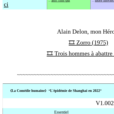
altri film qui
more movies
...
...
ci
Alain Delon, mon Hér
🎞️ Zorro (1975)
🎞️ Trois hommes à abattre
~~~~~~~~~~~~~~~~~~~~~~~~~~~~~~~~~~
L
a Comédie humaine
L'épidémie
de Shanghai en 2022
《
》 “
”
V1.002
Essentiel