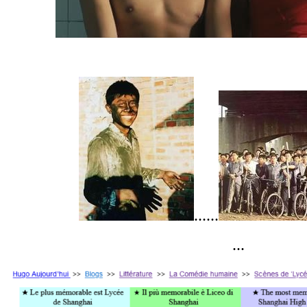
......
...