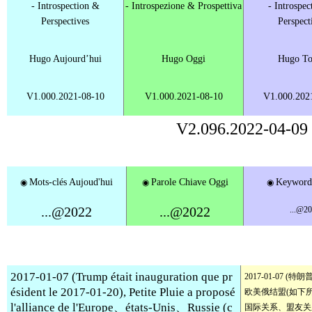
-
Introspection
&
- Introspezione & Prospettiva
- Introspec
Perspectives
Perspect
Hugo Aujourd’hui
Hugo Oggi
Hugo To
V1.000.2021-08-10
V1.000.2021-08-10
V1.000.202
V2.096.2022-04-09
Mots-clés Aujoud'hui
Parole Chiave Oggi
Keyword
◉
◉
◉
...@2022
...@2022
...@2
2017-01-07 (Trump était inauguration que pr
2017-01-07 
ésident le 2017-01-20), Petite Pluie a proposé
欧美俄结盟(如下
l'alliance de l'Europe、états-Unis、Russie (c
国际关系、盟友关