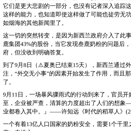
它们是更大悲剧的一部分，也没有记者深入追踪
这样的能力，也知道即使这样做了可能也徒劳无
如烟海的其他新闻里了。
这一切的突然转变，是因为新西兰政府介入了此
鹿集团43%的股份，当它发现叁鹿奶粉的问题后，
府，但没收到明确答复。
到了9月8日（
⚠️
夏奥已结束15天），新西兰通过
注，“外交无小事”的因素开始发生了作用，而且那
了。
9月11日，一场暴风骤雨式的行动到来了，官员
至，企业被严查，清算的力度超出了人们的想象
业都卷入其中。』——许知远《时代的稻草人》(20
一个有着13亿人口国家的奶粉安全，需要1个千