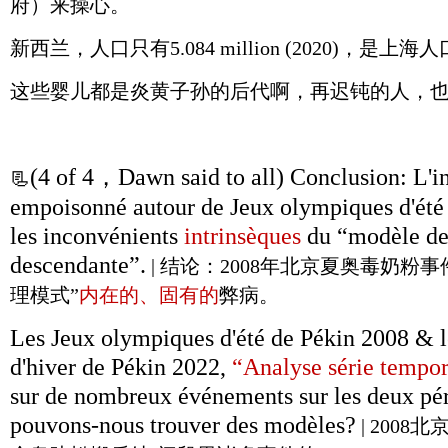
府）来操心。
新西兰，人口只有5.084 million (2020)，是上海人
这些婴儿都是炎黄子孙的后代啊，再迟钝的人，
(4 of 4，Dawn said to all) Conclusion: L'in
📃
empoisonné autour de Jeux olympiques d'été d
les inconvénients
intrinsèques
du “modèle de
descendante”.
| 结论：2008年北京夏奥毒奶粉
理模式”
内在的、固有的
弊病。
Les Jeux olympiques d'été de Pékin 2008 & 
d'hiver de Pékin 2022,
“Analyse série tempo
sur de nombreux événements sur les deux pér
pouvons-nous trouver des modèles?
| 2008