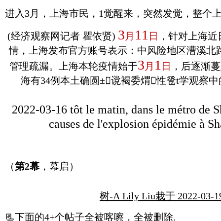
进入3月，上海市民，1觉醒来，突然发觉，整个
3
11
(经济观察网记者 瞿依贤)
月
日
，针对上海近
情，上海发布官方账号表示：中风险地区漕溪北路
3
1
管理疏漏。上海本轮疫情始于
月
日
，后逐渐蔓
海有34例本土确圆±谠褐委煟性卺t学观察中
2022-03-16
tôt le matin, dans le métro de 
causes de l'explosion épidémie à Sh
（
第2幕
，幕启）
树-A Lily Liu栽于 2022-03-
📃
下面的4+个帖子全被喀嚓，全被删除.