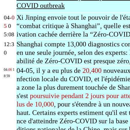
COVID outbreak
Xi Jinping envoie tout le pouvoir de l'ét
04-
0
“combat critique à Shanghai”, quelle es
5
0
ivation cachée derrière la “Z
éro-COVI
5:08
Shanghai compte 13,000 diagnostics co
12:3
en une seule journée, selon des experts: 
0
abilité de Z
éro-COVID
est presque z
éro,
04-05, il y a eu plus de
20,400
nouveaux 
04-
06
1
8:59
nfection locale du COVID, et l'épidémie
a zone la plus durement touchée de Sha
s'est
poursuivie pendant 2 jours pour att
lus de 10,000
, pour s'étendre à un nouve
haut. Certains experts estiment qu'il est 
nce d'atteindre Zéro-COVID sur la base
ditions nationales de la Chine, mais sur 