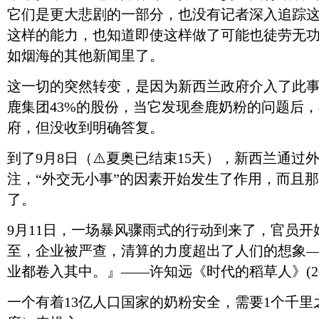
它们是更大悲剧的一部分，也没有记者深入追踪
这样的能力，也知道即使这样做了可能也徒劳无
如烟海的其他新闻里了。
这一切的突然转变，是因为新西兰政府介入了此
鹿集团43%的股份，当它发现叁鹿奶粉的问题后，
府，但没收到明确答复。
到了9月8日（
⚠️
夏奥已结束15天），新西兰通过
注，“外交无小事”的因素开始发生了作用，而且那
了。
9月11日，一场暴风骤雨式的行动到来了，官员
至，企业被严查，清算的力度超出了人们的想象
业都卷入其中。』——许知远《时代的稻草人》(20
一个有着13亿人口国家的奶粉安全，需要1个千