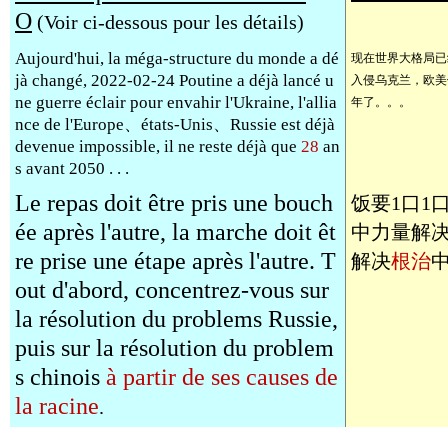
O
(Voir ci-dessous pour les détails)
Aujourd'hui, la méga-structure du monde a dé
现在世界大格局已
jà changé, 2022-02-24 Poutine a déjà lancé u
入侵乌克兰，欧美
ne guerre éclair pour envahir l'Ukraine, l'allia
年了。。。
nce de l'Europe、états-Unis、Russie est déjà
devenue impossible, il ne reste déjà que
28
an
s avant 2050 . . .
Le repas doit être pris une bouch
饭要1口1
ée après l'autre, la marche doit êt
中力量解
re prise une étape après l'autre. T
解决
根治
out d'abord, concentrez-vous sur
la résolution du problems Russie,
puis sur la résolution du problem
s chinois
à partir de ses causes de
la racine
.