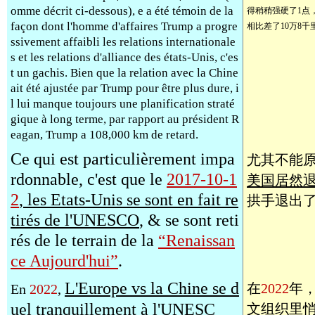
omme décrit ci-dessous), e a été témoin de la
得稍稍强硬了1点
façon dont l'homme d'affaires Trump a progre
相比差了10万8千
ssivement affaibli les relations internationale
s et les relations d'alliance des états-Unis, c'es
t un gachis. Bien que la relation avec la Chine
ait été ajustée par Trump pour être plus dure, i
l lui manque toujours une planification straté
gique à long terme, par rapport au président R
eagan, Trump a 108,000 km de retard.
Ce qui est particulièrement impa
尤其不能
rdonnable, c'est que le
2017-10-1
美国居然
2
, les Etats-Unis se sont en fait re
拱手退出
tirés de l'UNESCO
, & se sont reti
rés de le terrain de la
“Renaissan
ce Aujourd'hui”
.
L'Europe vs la Chine se d
在
2022
年
En
2022
,
uel tranquillement à l'UNESC
文组织里