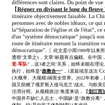
différences sont claires. Du point de vue 
【
Régner en divisant le long du fleuve
itinéraire
objectivement faisable. La Ch
personnes avec de nobles idéaux, ce qui 
la“
Séparation de l'église et de l'état”,
ce 
d'un "système démocratique" jusqu'à so
route de itinéraire menant la transition 
démocratique".
|
此文是小雨1989年以来
透彻’文章之1，文章
’
标题有点偏颇。在中国，从
党-军队
”，这3者之间’关系，始终未能在理
Co
执行，始终是“
政教合一
”，1直延续至这次
(大概率、大规模)祸害全世界。2022年初
国又助燃了俄罗斯入侵乌克兰’战火。与欧美亚
泾渭分明。从规模政治’角度来说，【
划江而
中国并不缺仁人志士，中国缺
’是“政教分离”
体制，缺’是向民主体制转型’1条途径。