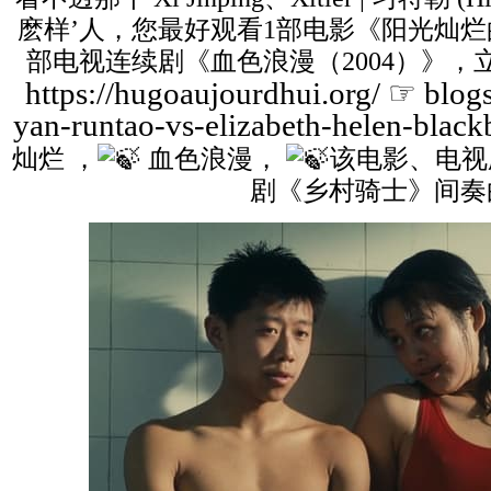
麽样’人，您最好观看1部电影《阳光灿烂的日
部电视连续剧《血色浪漫（2004）》，
https://hugoaujourdhui.org/
☞ blogs
yan-runtao-vs-elizabeth-helen-blac
灿烂 ，
血色浪漫，
该电影、电视
剧《乡村骑士》间奏