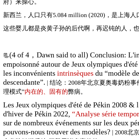
府）来操心。
新西兰，人口只有5.084 million (2020)，是上海人
这些婴儿都是炎黄子孙的后代啊，再迟钝的人，
(4 of 4，Dawn said to all) Conclusion: L'in
📃
empoisonné autour de Jeux olympiques d'été d
les inconvénients
intrinsèques
du “modèle de
descendante”.
| 结论：2008年北京夏奥毒奶粉
理模式”
内在的、固有的
弊病。
Les Jeux olympiques d'été de Pékin 2008 & 
d'hiver de Pékin 2022,
“Analyse série tempo
sur de nombreux événements sur les deux pér
pouvons-nous trouver des modèles?
| 2008