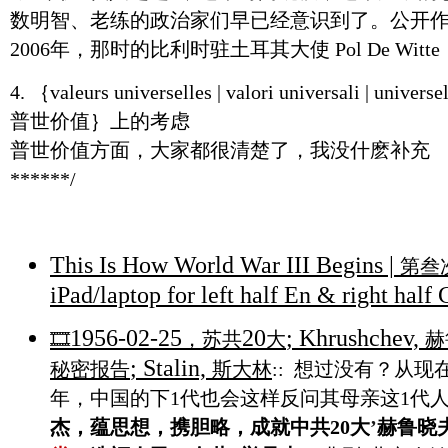
数明智、老练的政治家们早已经意识到了。公开作
2006年，那时的比利时驻土耳其大使 Pol De Witt
4. ｛valeurs universelles | valori universali | universel
普世价值｝上的考虑
普世价值方面，大家都很清楚了，我没什麽补充
******/
This Is How World War III Begins |
第叁
iPad/laptop for left half En & right half 
1956-02-25
20
; Khrushchev,
🎞️
，苏共
大
赫
; Stalin,
秘密报告
斯大林
:: 想过没有？从现
年，中国的下1代也会这样反问其母亲这1代人
杰，蕴思想，携胆略，成就中共
20大
’
赫鲁晓