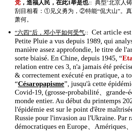
党
，造福人民，在此1举是也
::
典型
’
北京人铸
刮目相看：
①
见义勇为，
②
特能“侃大山”。
萧何。
Cet article est
“六四”后，邓小平如何受气
::
Petite Pluie a vus depuis 1989, qui analy
manière assez approfondie, le titre de l'a
sorte biaisé. En Chine, depuis 1945, “
Et
relation entre ces 3, n'a jamais été préci
& correctement exécuté en pratique, a to
“
Césaropapisme
”, jusqu'à cette épidém
Covid-19, (grosse-probabilité、grande-éc
monde entier. Au début du printemps 20
l'épidémie est sur le point d'être maîtris
Russie pour l'invasion au l'Ukraine. Par 
démocratiques en Europe、Amériques、