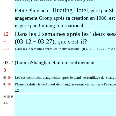
Huating Hotel
Petite Pluie note:
, géré par S
anagement Group après sa création en 1986, es
is géré par Jinjiang International.
Dans les 2 semaines après les “deux ses
12
(03-12 ~ 03-27),
que s'est-il?
~
Dans les 2 semaines après les “deux sessions” (03-12 ~ 03-27), que s'
~ 27
03-
2
(Lundi)
Shanghai était en confinement
8
Les cas continuent d'augmenter après le demi-verrouillage de Shangh
03-
29
Plusieurs districts de l'ouest de Shanghai seront verrouillés à l'avanc
03-
30
urs
21:56 P
aris