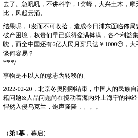
去了。急吼吼，不讲科学，1窝蜂，大兴土木，摩
比，风起云涌。
结果呢，1发而不可收拾，造成今日浦东面临佈局
破产困境，权贵们早已赚得盆满钵满，各个利益
眈，而全中国还有6亿人民月薪只达￥1000😔，
谈何容易？
***/
事物是不以人的意志为转移的。
2022-02-20，北京冬奥刚刚结束，中国人的民
籍问题&人品问题尚在搅动着海内外上海宁的神经，4
悍然入侵乌克兰，炮声隆隆，。。。
（
第1幕
，幕启）