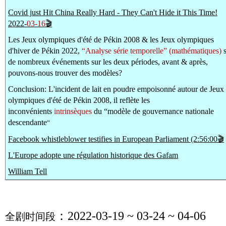
Covid just Hit China Really Hard - They Can't Hide it This Time!
2022-
03-16
🎬
Les Jeux olympiques d'été de Pékin 2008 & les Jeux olympiques
d'hiver de Pékin 2022,
“Analyse série temporelle” (mathématiques)
s
de nombreux événements sur les deux périodes, avant & après,
pouvons-nous trouver des modèles?
Conclusion: L'incident de lait en poudre empoisonné autour de Jeux
olympiques d'été de Pékin 2008, il reflète les
inconvénients
intrinsèques
du “modèle de gouvernance nationale
descendante
”
Facebook whistleblower testifies in European Parliament (2:56:00🎬
L'Europe adopte une régulation historique des Gafam
William Tell
：2022-03-19 ~ 03-24 ~ 04-06
全剧时间段