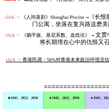
《长恨
click ☞
《人间喜剧》Shanghai Piscine
⇒
门公寓，坐落在复兴路这麽美
文贯
click ☞
《躺平族、基尼系数、血统论》
⇒
将长期埋在心中的仇恨又
click ☞
香港民调：56%对香港未来政治环境没信
================
★1945、2022、2050
★
1945、2022、2050
★
1945、202