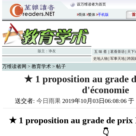
设万维读者为首页
首
简体
繁体
手机版
版主：
诤友
五 味 斋
茗香茶语
天下
史地人物
军事天地
跨国
万维读者网
>
教育学术
> 帖子
★ 1 proposition au grade d
d'économie
送交者:
今日雨果
2019年10月03日06:08:06 
★ 1 proposition au grade de prix
👇