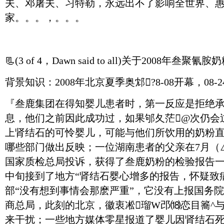
夫、邓屠夫、习特勒，永远出不了影响全世界、
家。。。，。。。
📃
(3 of 4，Dawn said to all)关于2008年
背景知识：2008年北京夏季奥邥?8-08开幕，08-
『叁鹿集团在得知婴儿患者时，第一反应是拒绝
息，他们之前因此成功过，如果邭夂茫@次仍会
上肾结石的可怜婴儿，可能与他们所饮用的奶粉
哪些部门做出反映；一位湖南患者的父亲在7月（
国家质检总局投诉，获得了叁鹿奶粉的检验报告一
中旬接到了地方“肾结石婴心增多的报告，怀疑致
部“没有想到事情会那麽严重”，它没有上报国务
商总局，此刻的北京，徽衷凇瑠W邔⒅恋目簥^
来干扰；一些地方媒体零星报道了婴儿因肾结石