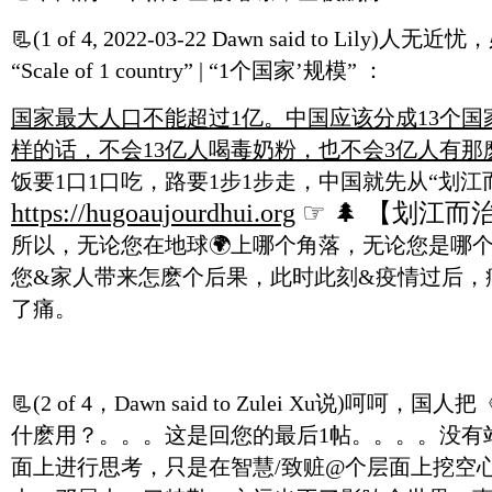
📃
(1 of 4, 2022-03-22 Dawn said to Lily
“Scale of 1 country” | “1个国家’规模” ：
国家最大人口不能超过1亿。中国应该分成13个国
样的话，不会13亿人喝毒奶粉，也不会3亿人有那
饭要1口1口吃，路要1步1步走，中国就先从“划江而治
https://hugoaujourdhui.org
☞ 🌲 【划江而治】
所以，无论您在地球🌍上哪个角落，无论您是哪
您&家人带来怎麽个后果，此时此刻&疫情过后，
了痛。
📃
(2 of 4，Dawn said to Zulei Xu说)
什麽用？。。。这是回您的最后1帖。。。。没有
面上进行思考，只是在智慧/致赃@个层面上挖空