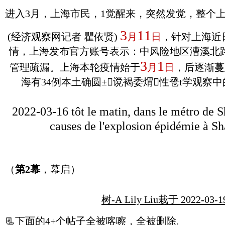
进入3月，上海市民，1觉醒来，突然发觉，整个
3
11
(经济观察网记者 瞿依贤)
月
日
，针对上海近
情，上海发布官方账号表示：中风险地区漕溪北路
3
1
管理疏漏。上海本轮疫情始于
月
日
，后逐渐蔓
海有34例本土确圆±谠褐委煟性卺t学观察中
2022-03-16
tôt le matin, dans le métro de 
causes de l'explosion épidémie à Sh
（
第2幕
，幕启）
树-A Lily Liu栽于 2022-03-
📃
下面的4+个帖子全被喀嚓，全被删除.