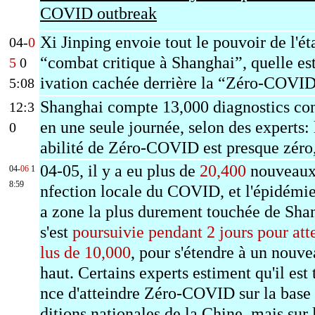
COVID outbreak
Xi Jinping envoie tout le pouvoir de l'ét
04-
0
“combat critique à Shanghai”, quelle es
5
0
ivation cachée derrière la “Z
éro-COVI
5:08
Shanghai compte 13,000 diagnostics co
12:3
en une seule journée, selon des experts: 
0
abilité de Z
éro-COVID
est presque z
éro,
04-05, il y a eu plus de
20,400
nouveaux 
04-
06
1
8:59
nfection locale du COVID, et l'épidémie
a zone la plus durement touchée de Sha
s'est
poursuivie pendant 2 jours pour att
lus de 10,000
, pour s'étendre à un nouve
haut. Certains experts estiment qu'il est 
nce d'atteindre Zéro-COVID sur la base
ditions nationales de la Chine, mais sur 