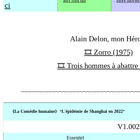
altri film qui
more movies
...
...
ci
Alain Delon, mon Hér
🎞️ Zorro (1975)
🎞️ Trois hommes à abattre
~~~~~~~~~~~~~~~~~~~~~~~~~~~~~~~~~~
L
a Comédie humaine
L'épidémie
de Shanghai en 2022
《
》 “
”
V1.002
Essentiel