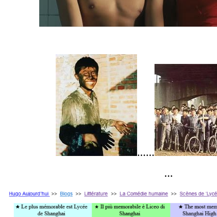
......
...