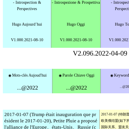
-
Introspection
&
- Introspezione & Prospettiva
- Introspec
Perspectives
Perspect
Hugo Aujourd’hui
Hugo Oggi
Hugo To
V1.000.2021-08-10
V1.000.2021-08-10
V1.000.202
V2.096.2022-04-09
Mots-clés Aujoud'hui
Parole Chiave Oggi
Keyword
◉
◉
◉
...@2022
...@2022
...@2
2017-01-07 (Trump était inauguration que pr
2017-01-07 
ésident le 2017-01-20), Petite Pluie a proposé
欧美俄结盟(如下
l'alliance de l'Europe、états-Unis、Russie (c
国际关系、盟友关