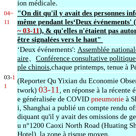
ion médicale.
"On dit qu'il y avait des personnes inf
04~
même pendant les‘Deux événements' (
11
~ 03-11
), & qu'elles n'étaient pas auto
être signalées vers le haut"
‘Deux événements':
Assemblée national
aire
、
Conférence consultative politique
ple chinois
,c
haque printemps, tenue à P
03-
1
(Reporter Qu Yixian du Economie Obse
1
03-11
twork)
, en réponse à la récente 
e généralisée de COVID
pneumonie
à S
i, Shanghai a publié un compte rendu off
diquant qu'il y avait des omissions de ge
u n°1200 Caoxi North Road (Huating S
Hotel), la zone à risque moyen.