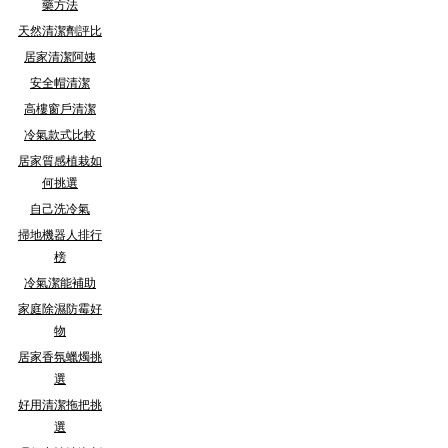
藥方法
天然清潔劑評比
居家清潔阿姨
安全帽清潔
高樓窗戶清潔
冷氣款式比較
居家質感植栽如
何挑選
自己洗冷氣
掃地機器人排行
榜
冷氣潔能補助
家庭除濕防霉好
物
居家香氛蠟燭挑
選
好用清潔拖把挑
選