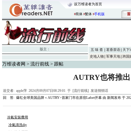
设万维读者为首页
首
简体
繁体
手机版
版主：
五 味 斋
茗香茶语
天下
史地人物
军事天地
跨国
万维读者网
>
流行前线
> 跟帖
AUTRY也将推出
送交者:
apple萍
2024月09月07日08:29:01 于 [流行前线]
发送悄悄话
回 答:
爆红全球美国品牌＜AUTRY>首家门市在原宿Lafort开幕
由
新闻发布
于 2024
冷氣安裝費用
冷氣清洗diy