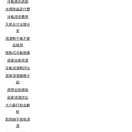
冷氣滴水原因
水煙除蟲是什麼
冷氣清洗費用
天然去汙法寶分
享
清潔劑千萬不要
這樣用
移動式冷氣推薦
居家浴廁清潔
冷氣清潔劑評比
居家清潔服務介
紹
房間去除煙味
居家清潔評比
大小蘇打粉全解
析
廚房鍋子燒焦清
潔