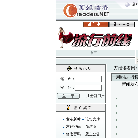
设
版主：
万维读者网
>
登 录 论 坛
一周热帖排行
笔 名：
新闻发布
密 码：
注册新用户
用 户 桌 面
发布新帖
论坛文库
忘记密码
简洁版
修改密码
版主公告