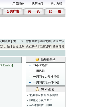
广告服务
联系我们
关于万维
分类广告
黄
页
购
物
高山流水
海 二 代
教育学术
笑林之声
健康生活
新 大 陆
影视娱乐
焦点房谈
我爱我车
美国移民
论坛排行榜
24小时热帖
[7 Readers]
一周热帖
一周网友人气排行榜
一周网友灌水排行榜
特 别 推 荐
-
北美最全折扣机票网站
-
眼睛是心灵的窗户
-
年轻的秘密 口服II