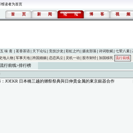
万维读者为首页
首
页
新
闻
论
坛
博
客
视
频
五 味 斋
茗香茶语
天下论坛
竞技沙龙
彩虹之约
摄友部落
诗词歌赋
七荤八素
史地人物
军事天地
跨国婚姻
恋恋风尘
灵机一动
股市财经
加国移民
流行前线
流行前线
>排行榜
榜
：JOEKR 日本橋三越的獺祭祭典與日伸貴金属的東京銀器合作