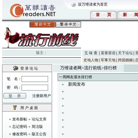
设万维读者为首页
首
页
新
版主：
五 味 斋
茗香茶语
天下论坛
史地人物
军事天地
跨国婚姻
万维读者网
>
流行前线
>排行榜
登 录 论 坛
一周网友灌水排行榜
笔 名：
新闻发布
密 码：
注册新用户
用 户 桌 面
发布新帖
论坛文库
忘记密码
简洁版
修改密码
版主公告