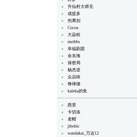
升仙村大师兄
成提多
伤离别
Cocoa
大蒜粉
meibbs
幸福剧团
余东海
保密局
杨杰逆
众品味
馋禅缠
kaleka的鱼
西景
卡切洛
老帽
jibobic
wandakai_万达12