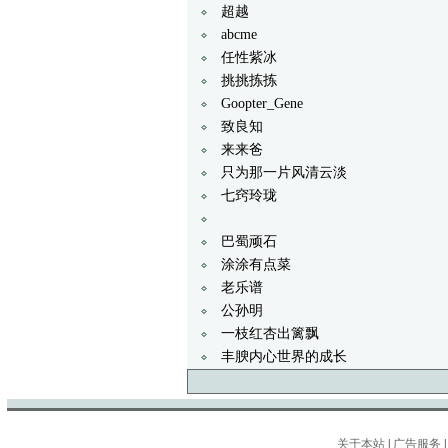
超越
abcme
任性紫冰
挑挑拣拣
Goopter_Gene
致良知
来来爸
只为那一片风清云淡
七窍玲珑
巴蜀顽石
涂涂有点菜
老乐谱
公孙明
一枝红杏出篱飘
丰腴内心世界的成长
关于本站
|
广告服务