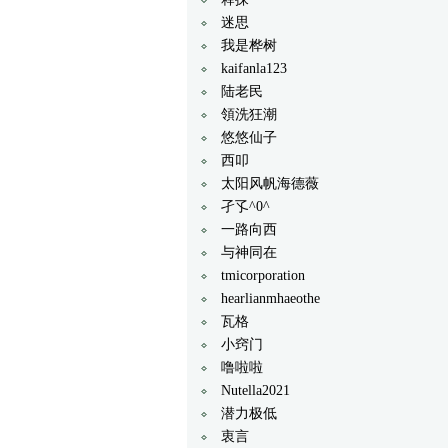
迷思
我是桦树
kaifanla123
陆老民
領洗狂潮
悠悠仙子
西叩
太阳风帆海德薇
孑孓^0^
一路向西
与神同在
tmicorporation
hearlianmhaeothe
瓦格
小窍门
噜啦啦
Nutella2021
潜力极低
衷言