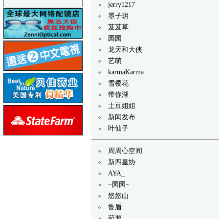
jerry1217
墨子玥
芨芨草
园园
龙天和大侠
艺萌
karmaKarma
雪樱花
带你湖
土豆姐姐
新闻发布
叶仙子
周周心空间
新四皇协
AYA_
~园园~
悠悠山
鲁盾
莳萝