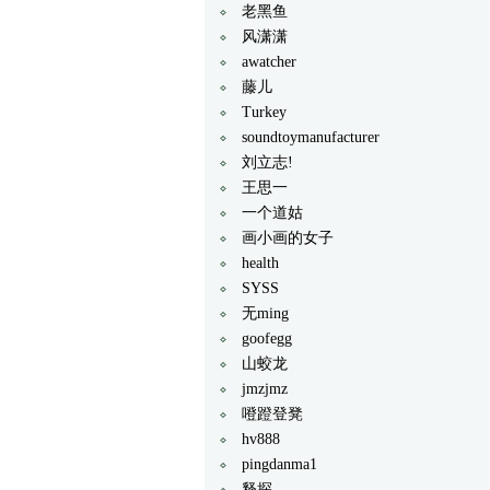
老黑鱼
风潇潇
awatcher
藤儿
Turkey
soundtoymanufacturer
刘立志!
王思一
一个道姑
画小画的女子
health
SYSS
无ming
goofegg
山蛟龙
jmzjmz
噔蹬登凳
hv888
pingdanma1
释探