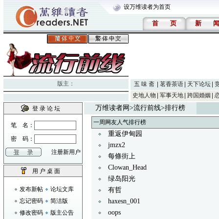
设万维读者为首页
首
页
新
版主：
五 味 斋
茗香茶语
天下论坛
史地人物
军事天地
跨国婚姻
万维读者网
>
流行前线
>排行榜
登 录 论 坛
一周网友人气排行榜
笔 名：
重返伊甸园
密 码：
jmzx2
注册新用户
每條街上
Clowan_Head
用 户 桌 面
绿岛阳光
发布新帖
论坛文库
有哲
忘记密码
简洁版
haxesn_001
oops
修改密码
版主公告