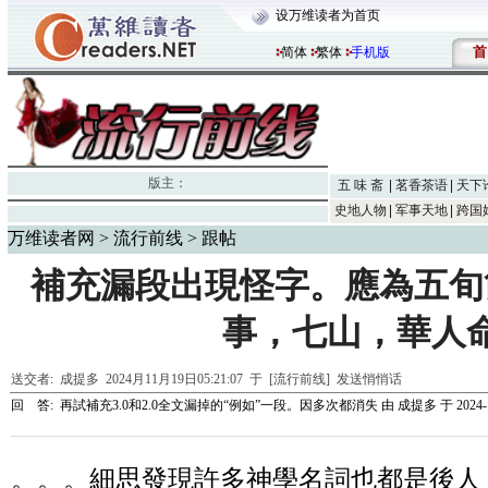
设万维读者为首页
首
简体
繁体
手机版
版主：
五 味 斋
茗香茶语
天下
史地人物
军事天地
跨国
万维读者网
>
流行前线
> 跟帖
補充漏段出現怪字。應為五旬
事，七山，華人
送交者:
成提多
2024月11月19日05:21:07 于 [流行前线]
发送悄悄话
回 答:
再試補充3.0和2.0全文漏掉的“例如”一段。因多次都消失
由
成提多
于 2024-1
。。。細思發現許多神學名詞也都是後人