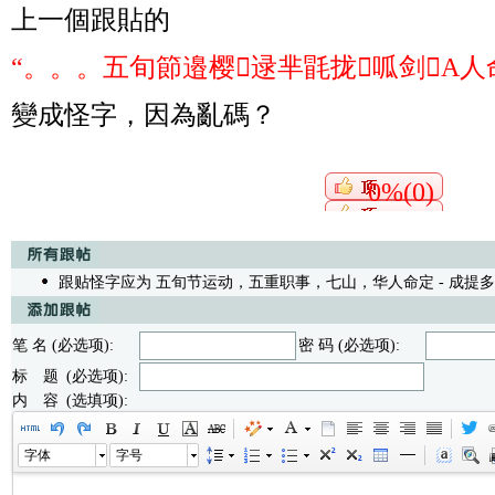
上一個跟貼的
“。。。五旬節邉樱逯芈毷拢呱剑A人
變成怪字，因為亂碼？
0%(0)
跟贴怪字应为 五旬节运动，五重职事，七山，华人命定
- 成提多 1
笔 名 (必选项):
密 码 (必选项):
标 题 (必选项):
内 容 (选填项):
字体
字号