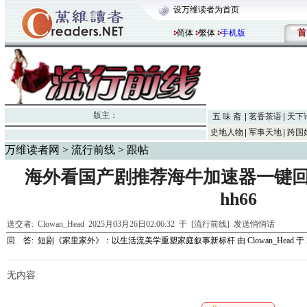
设万维读者为首页
首
简体
繁体
手机版
版主：
五 味 斋
茗香茶语
天下
史地人物
军事天地
跨国
万维读者网
>
流行前线
> 跟帖
海外看国产剧推荐海牛加速器一键
hh66
送交者:
Clowan_Head
2025月03月26日02:06:32 于 [流行前线]
发送悄悄话
回 答:
短剧《家里家外》：以生活流美学重塑家庭叙事新标杆
由
Clowan_Head
于 2
无内容