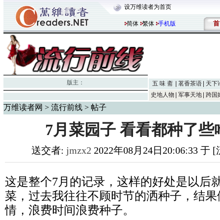
设万维读者为首页
首
简体
繁体
手机版
版主：
五 味 斋
茗香茶语
天下
史地人物
军事天地
跨国
万维读者网
>
流行前线
> 帖子
7月菜园子 看看都种了些
送交者:
jmzx2
2022年08月24日20:06:33 于
这是整个7月的记录，这样的好处是以后
菜，过去我往往不顾时节的洒种子，结果
情，浪费时间浪费种子。