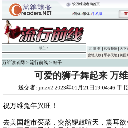
设万维读者为首页
首
简体
繁体
手机版
版主：
五 味 斋
茗香茶语
天下
史地人物
军事天地
跨国
万维读者网
>
流行前线
> 帖子
可爱的狮子舞起来 万
送交者:
jmzx2
2023年01月21日19:04:46 于
祝万维兔年兴旺！
去美国超市买菜，突然锣鼓喧天，震耳欲